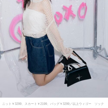
ニット￥3299、スカート￥2199、バッグ￥3299／以上ウィゴー ソック