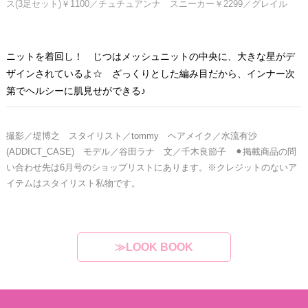
ス(3足セット)￥1100／チュチュアンナ スニーカー￥2299／グレイル
ニットを着回し！ じつはメッシュニットの中央に、大きな星がデ
ザインされているよ☆ ざっくりとした編み目だから、インナー次
第でヘルシーに肌見せができる♪
撮影／堤博之 スタイリスト／tommy ヘアメイク／水流有沙
(ADDICT_CASE) モデル／谷田ラナ
文／千木良節子 ⚫︎掲載商品の問
い合わせ先は6月号のショップリストにあります。※クレジットのないア
イテムはスタイリスト私物です。
≫LOOK BOOK