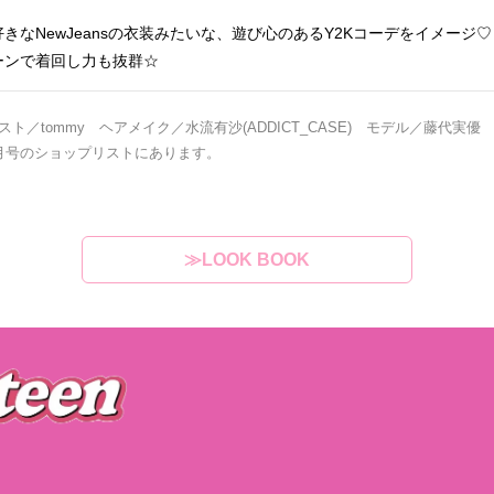
きなNewJeansの衣装みたいな、遊び心のあるY2Kコーデをイメージ
ーンで着回し力も抜群☆
ト／tommy ヘアメイク／水流有沙(ADDICT_CASE) モデル／藤代実優
月号のショップリストにあります。
≫LOOK BOOK