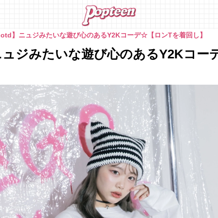
ootd】ニュジみたいな遊び心のあるY2Kコーデ☆【ロンTを着回し】
】ニュジみたいな遊び心のあるY2Kコー