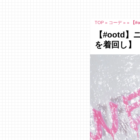
Skip
to
content
TOP
»
コーデ
»
»
【#
【#ootd
を着回し】