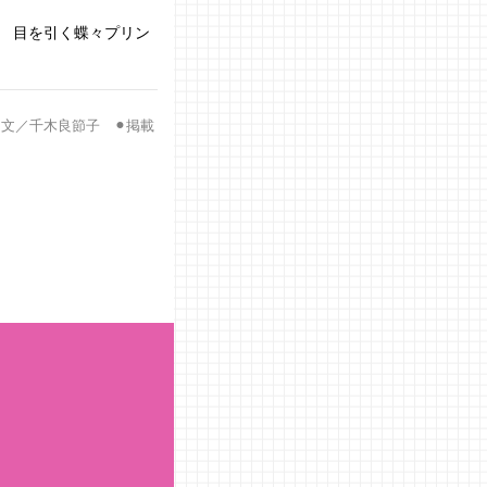
♡ 目を引く蝶々プリン
文／千木良節子 ⚫︎掲載