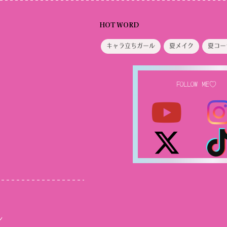
HOT WORD
キャラ立ちガール
夏メイク
夏コー
FOLLOW ME♡
ル