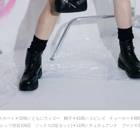
、スカート￥3299／ともにウィゴー 帽子￥4180／スピンズ チョーカー￥8
ャレッツ渋谷109店 ソックス(3足セット)￥1100／チュチュアンナ ブーツ￥2