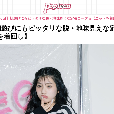
ootd】初遊びにもピッタリな脱・地味見えな定番コーデ☆【ニットを着
d】初遊びにもピッタリな脱・地味見えな
を着回し】