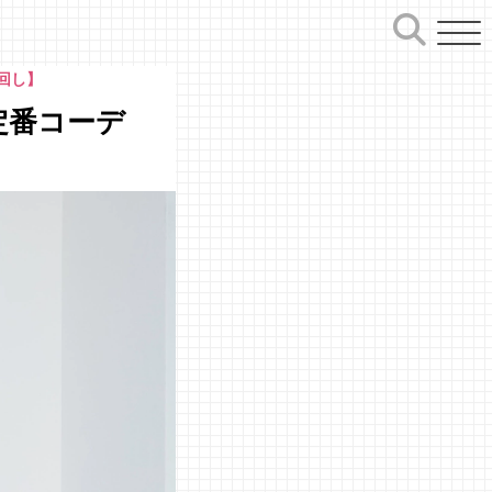
回し】
定番コーデ