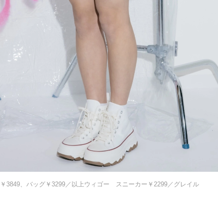
￥3849、バッグ￥3299／以上ウィゴー スニーカー￥2299／グレイル