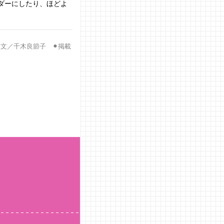
ダーにしたり、ほどよ
文／千木良節子 ⚫︎掲載