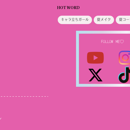
HOT WORD
キャラ立ちガール
夏メイク
夏コー
FOLLOW ME♡
ル