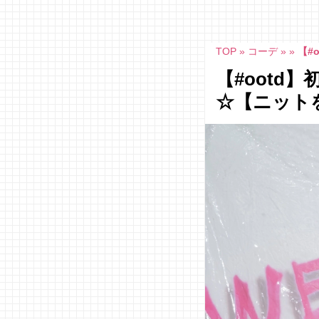
Skip
to
content
TOP
»
コーデ
»
»
【#
【#oot
☆【ニット