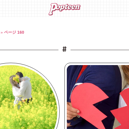
»
ページ 160
#