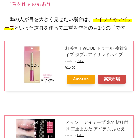
二重を作るのもあり
一重の人が目を大きく見せたい場合は、
アイプチやアイテ
ープ
といった道具を使って二重を作るのも1つの手です。
粧美堂 TWOOL トゥール 接着タ
イプ ダブルアイリッドハイブリ
ットフィルム 二重コスメ 二重 ふ
created by
Rinker
たえ アイプチ アイメイク ナチュ
¥1,430
ラルメイク 簡単 便利 プッシャー
Amazon
楽天市場
付き
メッシュ アイテープ 水で貼り付
け 二重まぶた アイテム ふたえテ
ープ 癖付け アイプチ 240本 120
created by
Rinker