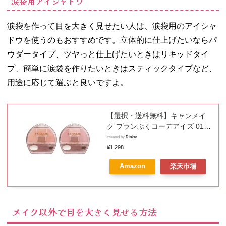
涙袋用アイシャドウ
涙袋を作って目を大きく見せたい人は、涙袋用のアイシャ
ドウを使うのもおすすめです。立体的に仕上げたいならパ
ウダータイプ、ツヤっと仕上げたいときはリキッドタイ
プ、簡単に涙袋を作りたいときはスティックタイプなど、
用途に応じて選ぶと良いですよ。
【選択・送料無料】キャンメイ
ク プランぷくコーデアイズ 01
アプリコットプランぷく02 サク
created by
Rinker
ラプランぷく ナチュラルな印象
¥1,298
になるコーラルカラー
Amazon
楽天市場
メイク以外で目を大きく見せる方法