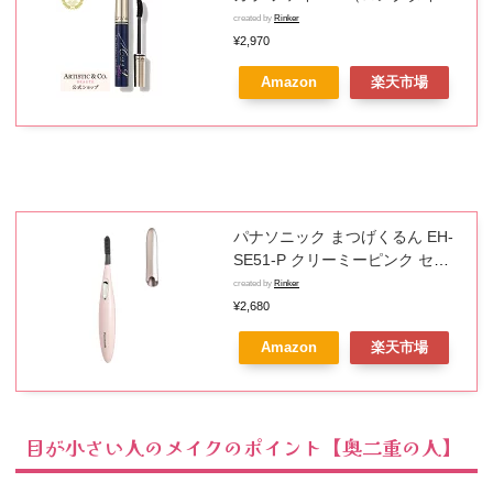
プ）（美容液マスカラ）【メー
created by
Rinker
カー品質保証】超ロングファイ
¥2,970
バー まつげ ふさふさ 長く まつ
Amazon
楽天市場
育 カール キープ 重ね塗り 美容
成分 カーブブラシ 漆黒 ブラック
目力 汗・涙に強い Miss 9′
パナソニック まつげくるん EH-
SE51-P クリーミーピンク セパ
レートコーム ★毛先まで1本1本
created by
Rinker
広げて伸ばす。華やかセパレー
¥2,680
トまつげに。
Amazon
楽天市場
目が小さい人のメイクのポイント【奥二重の人】