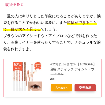
涙袋を作る
一重の人はキリリとした印象になることがありますが、涙
袋を作ることでかわいい印象に。また
縦幅ができること
で、目が大きく見える
でしょう。
ブラウンのアイシャドウ・アイブロウなどで影を作った
り、涙袋ライナーを使ったりすることで、ナチュラルな涙
袋を作れますよ。
≪23日1:59まで≫【10%OFF】
涙袋 スティック アイシャドウ パ
ール アイライン プチプラ カラー
created by
Rinker
ライナー 韓国コスメ アイムミミ
¥880
i’m meme アイムスティックシャ
Amazon
楽天市場
ドウシマー