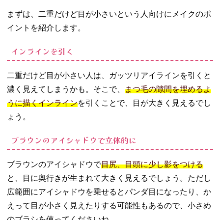
バランスが
まずは、二重だけど目が小さいという人向けにメイクのポ
悪い
イントを紹介します。
− 囲み目メ
イク
インラインを引く
06. 目が小さい人
のおすすめアイ
二重だけど目が小さい人は、ガッツリアイラインを引くと
シャドウ
濃く見えてしまうかも。そこで、
まつ毛の隙間を埋めるよ
− ブラウン
のアイシャ
うに描くインライン
を引くことで、目が大きく見えるでし
ドウ
ょう。
− ピンク・
オレンジの
ブラウンのアイシャドウで立体的に
アイシャド
ウ
ブラウンのアイシャドウで
目尻、目頭に少し影をつける
− 涙袋用ア
と、目に奥行きが生まれて大きく見えるでしょう。ただし
イシャドウ
広範囲にアイシャドウを乗せるとパンダ目になったり、か
07. メイク以外で
えって目が小さく見えたりする可能性もあるので、小さめ
目を大きく見せ
る方法
のブラシを使ってくださいね。