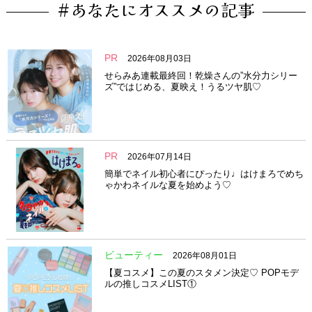
#あなたにオススメの記事
PR
2026年08月03日
せらみあ連載最終回！乾燥さんの”水分力シリー
ズ”ではじめる、夏映え！うるツヤ肌♡
PR
2026年07月14日
簡単でネイル初心者にぴったり♩はけまろでめち
ゃかわネイルな夏を始めよう♡
ビューティー
2026年08月01日
【夏コスメ】この夏のスタメン決定♡ POPモデ
ルの推しコスメLIST①