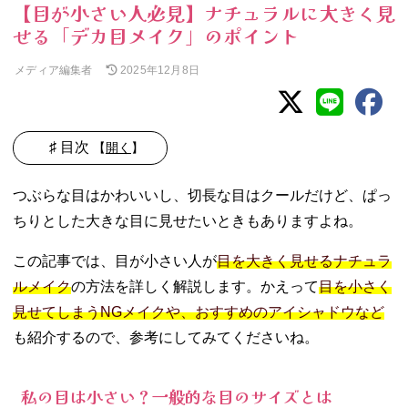
【目が小さい人必見】ナチュラルに大きく見
せる「デカ目メイク」のポイント
メディア編集者
2025年12月8日
♯ 目次
【
開く
】
01. 私の目は小さ
つぶらな目はかわいいし、切長な目はクールだけど、ぱっ
い？一般的な目
ちりとした大きな目に見せたいときもありますよね。
のサイズとは
02. 目が小さい人
この記事では、目が小さい人が
目を大きく見せるナチュラ
のメイクのポイ
ルメイク
の方法を詳しく解説します。かえって
目を小さく
ント【二重の
人】
見せてしまうNGメイクや、おすすめのアイシャドウなど
− インライ
も紹介するので、参考にしてみてくださいね。
ンを引く
− ブラウン
私の目は小さい？一般的な目のサイズとは
のアイシャ