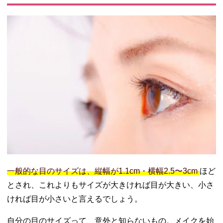
ドウで立体
的に
− まつ毛に
ボリューム
を
03. 目が小さい人
のメイクのポイ
ント【奥二重の
人】
− アイシャ
ドウはワン
トーンに
− アイライ
ンで目の横
幅を広く
一般的な目のサイズは、縦幅が1.1cm・横幅2.5〜3cm
ほど
− まつ毛は
とされ、これよりもサイズが大きければ目が大きい、小さ
中央部分を
ければ目が小さいと言えるでしょう。
アップ
04. 目が小さい人
自分の目のサイズって、意外と知らないもの。メイクを始