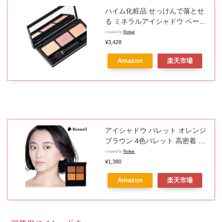
ハイム化粧品 せっけんで落とせ
る ミネラルアイシャドウ ベージ
ュ、ピンク、オレンジの3色入り
created by
Rinker
パレット (3.6g)×1個
¥3,428
4976621015111【ST10】
Amazon
楽天市場
アイシャドウ パレット オレンジ
ブラウン 4色パレット 高密着 高
発色 コスメ イエベ メイク プチ
created by
Rinker
プラ 優秀 リッチな質感 上品な輝
¥1,380
き 微細パール 艶感 アイカラー
Amazon
楽天市場
透明感際立つ Bonneil ボヌール
送料無料 ポスト投函 ネコポス