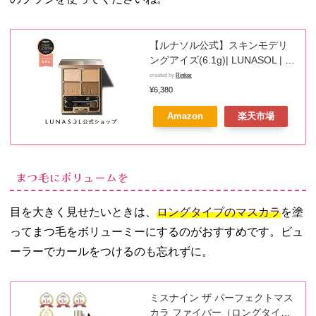
− 前髪は目
の上に
【ルナソル公式】スキンモデリ
− まぶたの
ングアイズ(6.1g)| LUNASOL | ア
むくみをと
イシャドウ 定番 ブラウン 4色パ
created by
Rinker
る
レット スキモデ プレゼント ギフ
¥6,380
08. 目が小さい人
ト クリスマス 誕生日 お祝い デ
もメイクでデカ
Amazon
楽天市場
パコス アイシャドー カネボウ
目に！
まつ毛にボリュームを
目を大きく見せたいときは、
ロングタイプのマスカラ
を塗
ってまつ毛をボリューミーにするのがおすすめです。ビュ
ーラーでカールをつけるのも忘れずに。
ミスナイン ザ パーフェクトマス
カラ ファイバー（ロングタイ