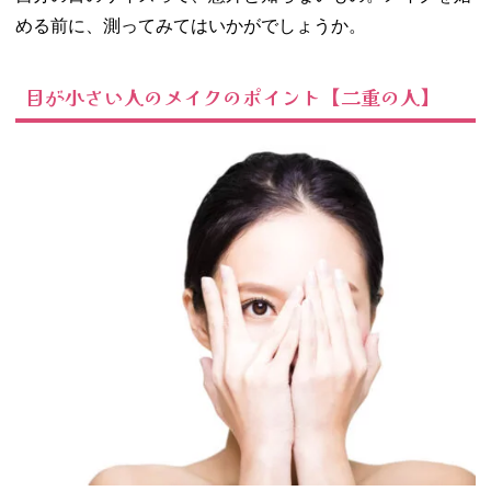
のメイクのポイ
ント【一重の
める前に、測ってみてはいかがでしょうか。
人】
− アイシャ
目が小さい人のメイクのポイント【二重の人】
ドウは縦の
グラデーシ
ョンに
− 涙袋を作
る
− 二重を作
るのもあり
05. 目が小さい人
のNGメイク
− アイライ
ンが太すぎ
る
− アイシャ
ドウが濃す
ぎる
− 目と眉の