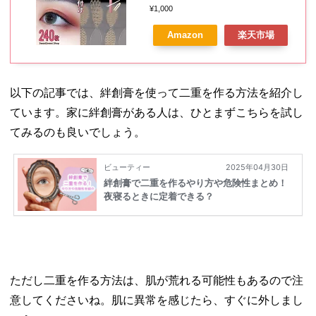
回 4ヵ月分 コスメ ピンセット プ
¥1,000
ッシャー スプレーボトル付
Amazon
楽天市場
以下の記事では、絆創膏を使って二重を作る方法を紹介し
ています。家に絆創膏がある人は、ひとまずこちらを試し
てみるのも良いでしょう。
ただし二重を作る方法は、肌が荒れる可能性もあるので注
意してくださいね。肌に異常を感じたら、すぐに外しまし