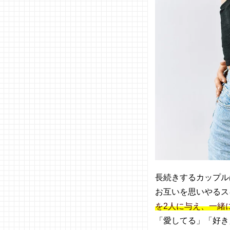
プから
始めて
みる
− シチ
ュエー
ション
を工夫
する
− 恋愛
映画・
ドラマ
の真似
をして
みる
06. 付き合
長続きするカップル
いたてカッ
お互いを思いやるス
プルのスキ
を2人に与え、一緒
ンシップ
は、お互い
「愛してる」「好き
に無理のな