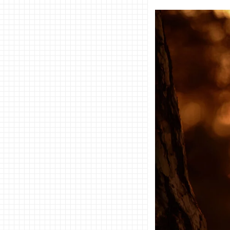
キンシップ
− 手を
つなぐ
− ハグ
− キス
04. スキン
シップが苦
手な人の心
理・原因
− 恋愛
に慣れ
ていな
い
− 恥ず
かしい
− 気持
ち悪い
− 自分
の体に