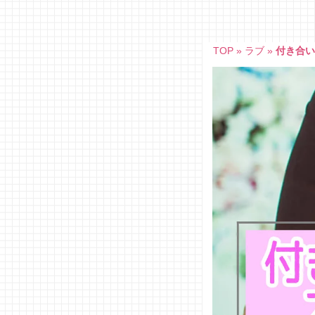
Skip
to
content
TOP
»
ラブ
»
付き合