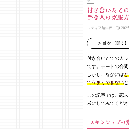
ラブ
付き合いたて
手な人の克服
メディア編集者
202
♯ 目次
【
開く
】
01. スキン
シップの意
付き合いたてのカッ
味
です。デートの合間
02. スキン
しかし、なかには
ど
シップをす
てうまくできない
と
るカップル
は長続きす
この記事では、恋人
る
考にしてみてくださ
03. 付き合
いたてのカ
ップルにお
スキンシップの
すすめのス