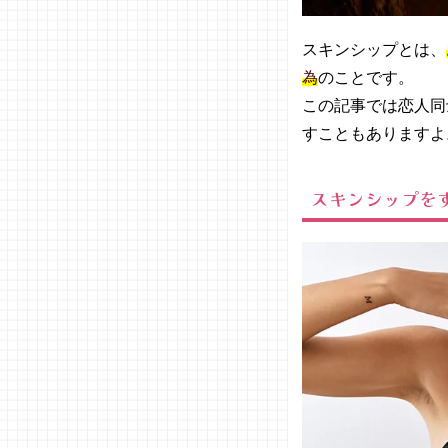
コンプ
レック
スキンシップとは、
スがあ
る
為
のことです。
05. スキン
この記事では恋人同
シップが苦
すこともありますよ
手な人はど
うすべき？
スキンシップを
− 相手
に「ス
キンシ
ップが
苦手」
と伝え
ておこ
う
− OK
な範囲
のスキ
ンシッ