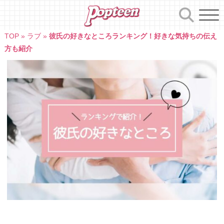
Skip
to
content
TOP
»
ラブ
»
彼氏の好きなところランキング！好きな気持ちの伝え
方も紹介