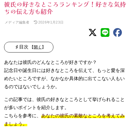
彼氏の好きなところランキング！好きな気持
ちの伝え方も紹介
メディア編集者
2026年1月23日
♯ 目次
【
開く
】
01. 彼氏の好きな
あなたは彼氏のどんなところが好きですか？
ところベスト５
記念日や誕生日には好きなところを伝えて、もっと愛を深
【内面編】
めたいところですが、なかなか具体的に出てこない人もい
− ①彼氏の
優しいとこ
るのではないでしょうか。
ろが好き♡
− ②彼氏の
この記事では、彼氏の好きなところとして挙げられること
頼もしいと
が多いポイントを紹介します。
ころが好き
こちらを参考に、
あなたの彼氏の素敵なところを考えてみ
♡
ましょう。
− ③彼氏の