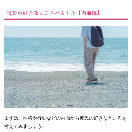
聞き上手な
ところが好
彼氏の好きなところベスト５【内面編】
き♡
− ④彼氏の
努力家なと
ころが好き
♡
− ⑤彼氏の
見た目とギ
ャップがあ
るところが
好き♡
02. 彼氏の好きな
ところベスト５
【外見編】
− ①彼氏の
顔・表情が
好き♡
まずは、性格や行動などの内面から彼氏の好きなところを
− ②彼氏の
考えてみましょう。
身長・スタ