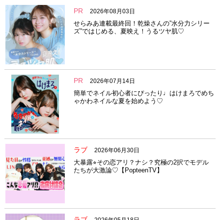
PR
2026年08月03日
せらみあ連載最終回！乾燥さんの”水分力シリー
ズ”ではじめる、夏映え！うるツヤ肌♡
PR
2026年07月14日
簡単でネイル初心者にぴったり♩はけまろでめち
ゃかわネイルな夏を始めよう♡
ラブ
2026年06月30日
大暴露⭐︎その恋アリ？ナシ？究極の2択でモデル
たちが大激論♡【PopteenTV】
ラブ
2026年05月18日