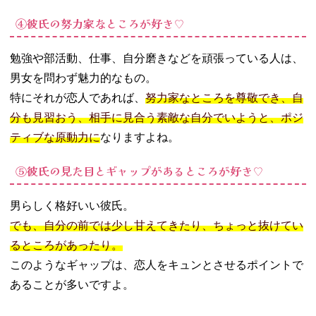
聞かれたらどう
答える？
④彼氏の努力家なところが好き♡
− 性格を褒
める
勉強や部活動、仕事、自分磨きなどを頑張っている人は、
− 表情を褒
男女を問わず魅力的なもの。
める
特にそれが恋人であれば、
努力家なところを尊敬でき、自
− センスを
分も見習おう、相手に見合う素敵な自分でいようと、ポジ
褒める
− 頑張って
ティブな原動力に
なりますよね。
いるところ
を褒める
⑤彼氏の見た目とギャップがあるところが好き♡
05. 彼氏の好きな
ところが分から
男らしく格好いい彼氏。
ない…、これっ
でも、自分の前では少し甘えてきたり、ちょっと抜けてい
て問題？
るところがあったり。
06. 彼氏に好きな
このようなギャップは、恋人をキュンとさせるポイントで
ところを伝えて
ラブラブカップ
あることが多いですよ。
ルになろう