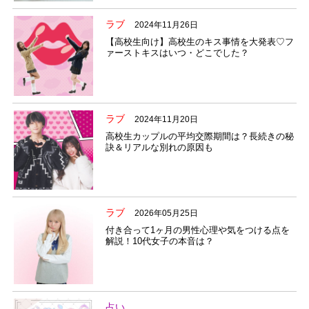
ラブ
2024年11月26日
【高校生向け】高校生のキス事情を大発表♡フ
ァーストキスはいつ・どこでした？
ラブ
2024年11月20日
高校生カップルの平均交際期間は？長続きの秘
訣＆リアルな別れの原因も
ラブ
2026年05月25日
付き合って1ヶ月の男性心理や気をつける点を
解説！10代女子の本音は？
占い