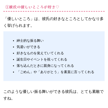
イルが素敵
①彼氏の優しいところが好き♡
♡
− ③彼氏の
「優しいところ」は、彼氏の好きなところとしてかなり多
筋肉質なと
く挙げられます。
ころが好き
♡
− ④彼氏の
紳士的な振る舞い
声が好き♡
気遣いができる
− ⑤彼氏の
好きなものを覚えていてくれる
手が好き♡
誕生日やイベントを祝ってくれる
03. 「あなたの○○
落ち込んだときに親身になってくれる
が好き♡」彼氏
「ごめん」や「ありがとう」を素直に言ってくれる
に好きなところ
を伝える方法
− ストレー
トに言葉で
このような優しい振る舞いができる彼氏は、とても素敵で
伝える
すね。
− 手紙やメ
ッセージで