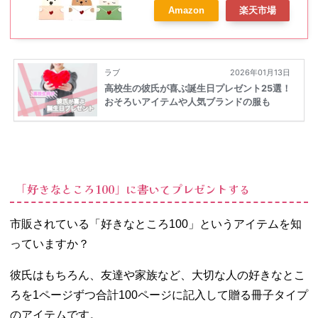
Amazon
楽天市場
婚祝い 出産祝い 手紙セット 母の
日カード 封筒付き （9種各2枚・
18枚セット）
「好きなところ100」に書いてプレゼントする
市販されている「好きなところ100」というアイテムを知
っていますか？
彼氏はもちろん、友達や家族など、大切な人の好きなとこ
ろを1ページずつ合計100ページに記入して贈る冊子タイプ
のアイテムです。