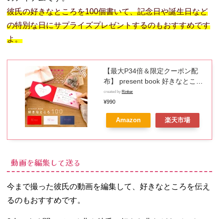
彼氏の好きなところを100個書いて、記念日や誕生日など
の特別な日にサプライズプレゼントするのもおすすめです
よ。
【最大P34倍＆限定クーポン配
布】 present book 好きなところ
100 バレンタイン 誕生日 敬老の
created by
Rinker
日 記念日 おうち時間 結婚記念日
¥990
プレゼントブック 好き100 贈り
Amazon
楽天市場
物 ギフト 恋人 すきなところ 好
きな所 bs100 pb_all 母の日 文具
女子博 2023
動画を編集して送る
今まで撮った彼氏の動画を編集して、好きなところを伝え
るのもおすすめです。