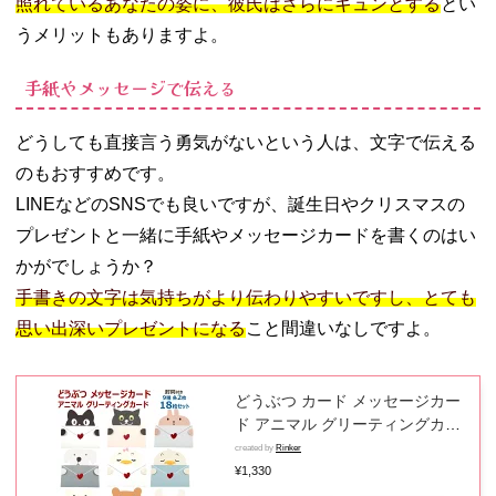
照れているあなたの姿に、彼氏はさらにキュンとする
とい
うメリットもありますよ。
手紙やメッセージで伝える
どうしても直接言う勇気がないという人は、文字で伝える
のもおすすめです。
LINEなどのSNSでも良いですが、誕生日やクリスマスの
プレゼントと一緒に手紙やメッセージカードを書くのはい
かがでしょうか？
手書きの文字は気持ちがより伝わりやすいですし、とても
思い出深いプレゼントになる
こと間違いなしですよ。
どうぶつ カード メッセージカー
ド アニマル グリーティングカー
ド バースデーカード 誕生日 バー
created by
Rinker
スデー メッセージ 誕生日カード
¥1,330
グリーティング レターセット 結