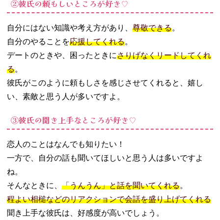
②彼氏の頼もしいところが好き♡
伝える
− 「好きな
自分にはない知識や考え方があり、
尊敬できる
。
ところ100」
に書いてプ
自分のやることを
応援してくれる
。
レゼントす
デートのときや、困ったときに
さりげなくリードしてくれ
る
る
。
− 動画を編
彼氏がこのように頼もしさを感じさせてくれると、嬉し
集して送る
い、素敵と思う人が多いですよ。
− 替え歌を
カラオケで
③彼氏の聞き上手なところが好き♡
歌う
− 「好きな
ところ当て
恋人のことはなんでも知りたい！
ゲーム」で
一方で、自分の話も聞いてほしいと思う人は多いですよ
楽しみなが
ね。
ら伝える
そんなときに、
「うんうん」と話を聞いてくれる
。
04. 「俺のどんな
程よい相槌などのリアクションで会話を盛り上げてくれる
ところが好
き？」と彼氏に
聞き上手な彼氏は、好感度が高いでしょう。