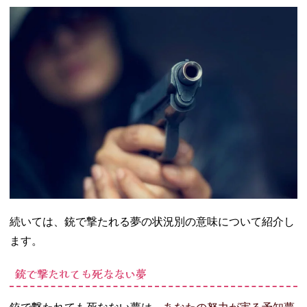
たれる夢
− 自分自身
を銃で撃つ
夢
05. 夢占い｜銃で
撃たれて実際に
痛みを感じる場
合は？
− 撃たれて
痛い部位に
不安やスト
レスがある
− 元々痛か
ったから撃
続いては、銃で撃たれる夢の状況別の意味について紹介し
たれる夢を
ます。
見る場合も
06. 夢占いにおい
銃で撃たれても死なない夢
て銃で撃たれる
夢は不安の象