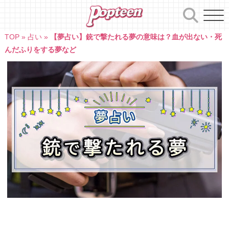
Skip
to
content
TOP
»
占い
»
【夢占い】銃で撃たれる夢の意味は？血が出ない・死
んだふりをする夢など