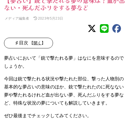
【夢占い】銃で撃たれる夢の意味は？血が出
ない・死んだふりをする夢など
メディア編集者
2023年5月23日
♯ 目次
【
開く
】
01. 夢占い｜銃で
夢占いにおいて「銃で撃たれる夢」はなにを意味するので
撃たれる夢の基
しょうか。
本的な意味
− 抗うこと
今回は銃で撃たれる状況や撃たれた部位、撃った人物別の
のできない
基本的な夢占いの意味のほか、銃で撃たれたのに死なない
不安や恐怖
の表れ
夢や撃たれるけれど血が出ない夢、死んだふりをする夢な
− 性的欲求
ど、特殊な状況の夢についても解説していきます。
不満
02. 夢占い｜銃で
ぜひ最後までチェックしてみてください。
撃たれる夢【状
況別】の意味