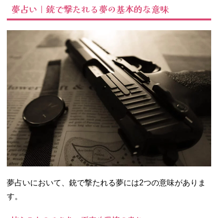
夢占い｜銃で撃たれる夢の基本的な意味
− 銃で撃た
れても死な
ない夢
− 銃で撃た
れても血が
出ない夢
− 銃で撃た
れそうなと
きに死んだ
ふりをする
夢
03. 夢占い｜銃で
撃たれる夢【場
所別】の意味
− 【頭】を
撃たれる夢
夢占いにおいて、銃で撃たれる夢には2つの意味がありま
− 【肩】を
す。
撃たれる夢
− 【胸】を