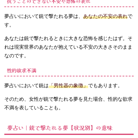
抗うことのできない不安や恐怖の表れ
撃たれる夢
− 【腹】を
夢占いにおいて銃で撃たれる夢は、
あなたの不安の表れ
で
撃たれる夢
す。
− 【背中】
を撃たれる
あなたは銃で撃たれるときに大きな恐怖を感じたはず。そ
夢
れは現実世界のあなたが抱えている不安の大きさそのまま
− 【腕】を
撃たれる夢
なのです。
− 【足】を
性的欲求不満
撃たれる夢
04. 夢占い｜銃で
撃たれる夢【撃
夢占いにおいて銃は
「男性器の象徴」
でもあります。
った人物別】の
意味
そのため、女性が銃で撃たれる夢を見た場合、性的な欲求
− 知り合い
不満を表していることも。
に銃で撃た
れる夢
夢占い｜銃で撃たれる夢【状況別】の意味
− 知らない
人に銃で撃