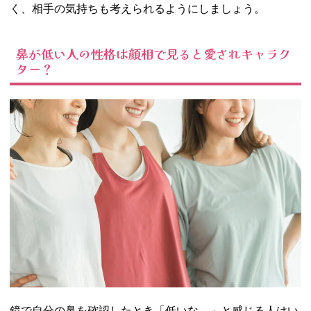
わる
く、相手の気持ちも考えられるようにしましょう。
10. 鼻の下が長い
人の性格は人相
鼻が低い人の性格は顔相で見ると愛されキャラク
学的に見ると
ター？
「人気者」
11. 鼻が曲がって
いる人は人相学
的で要注意？
12. 鼻が大きいか
小さいか、鼻の
形で顔相占いを
してみよう
鏡で自分の鼻を確認したとき「低いな…」と感じる人はい