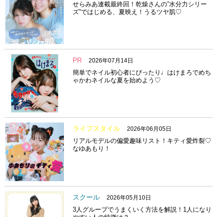
せらみあ連載最終回！乾燥さんの”水分力シリー
ズ”ではじめる、夏映え！うるツヤ肌♡
PR
2026年07月14日
簡単でネイル初心者にぴったり♩はけまろでめち
ゃかわネイルな夏を始めよう♡
ライフスタイル
2026年06月05日
リアルモデルの偏愛趣味リスト！キティ愛炸裂♡
なゆあもり！
スクール
2026年05月10日
3人グループでうまくいく方法を解説！1人になり