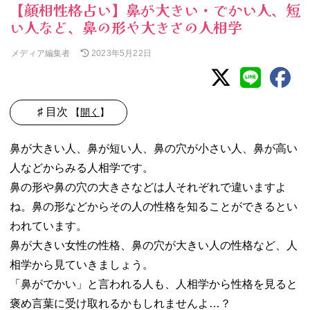
【顔相性格占い】鼻が大きい・でかい人、短
い人など、鼻の形や大きさの人相学
メディア編集者
2023年5月22日
♯ 目次
【
開く
】
01. 鼻が高い人の
鼻が大きい人、鼻が短い人、鼻の穴が小さい人、鼻が高い
性格は人相占い
人などからみる人相学です。
で見ると「自信
家」
鼻の形や鼻の穴の大きさなどは人それぞれで違いますよ
02. 鼻が低い人の
ね。鼻の形などからその人の性格を知ることができるとい
性格は顔相で見
われています。
ると愛されキャ
鼻が大きい女性の性格、鼻の穴が大きい人の性格など、人
ラクター？
相学から見ていきましょう。
03. 鼻が大きい人
の性格は人相学
「鼻がでかい」と言われる人も、人相学から性格を見ると
で見ると「強
褒め言葉に受け取れるかもしれませんよ…？