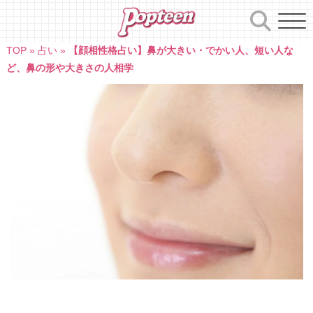
Skip
to
content
TOP
»
占い
»
【顔相性格占い】鼻が大きい・でかい人、短い人な
ど、鼻の形や大きさの人相学