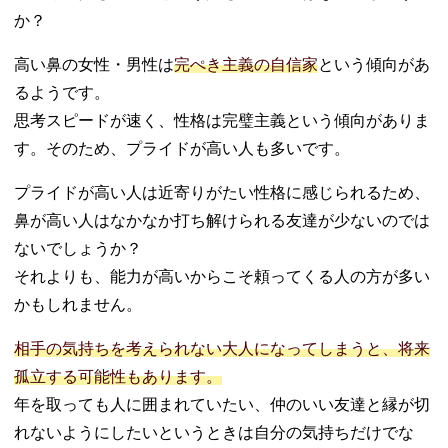
か？
強い」
07. 鷲鼻の人の性
高い鼻の女性・男性は
完ぺき主義の自信家
という傾向があ
格は人相学的に
見るとどんな意
るようです。
味がある？
思考スピードが速く、性格は完璧主義という傾向がありま
08. 鼻の穴が大き
す。そのため、プライドが高い人も多いです。
いか小さいかで
性格診断
プライドが高い人は近寄りがたい性格に感じられるため、
− 鼻の穴が
鼻が高い人はなかなか打ち解けられる友達が少ないのでは
大きい人の
ないでしょうか？
性格は「明
るい」
それよりも、能力が高いからこそ頼ってくる人の方が多い
− 鼻の穴が
かもしれません。
小さい人の
性格は「大
相手の気持ちを考えられない大人になってしまうと、将来
人しい」
孤立する可能性もあります。
09. 小鼻が小さい
年を取っても人に囲まれていたい、仲のいい友達と縁が切
人か大きい人か
れないようにしたいというときは自分の気持ちだけでな
で「金運」が変