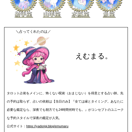
＼占ってくれたのは／
えむまる。
タロット占術をメインに、怖くない呪術（おまじない）を得意とする占い師。先
の予約は取らず、占いの依頼は【当日のみ】『全ては縁とタイミング。あなたに
必要な鑑定なら、深夜でも朝方でも24時間何時でも。』がコンセプトのユニーク
な予約スタイルで深夜の鑑定が人気。
公式サイト：
https://yadorigi.blog/emumaru