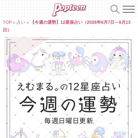
Skip
to
content
TOP
»
占い
»
【今週の運勢】12星座占い（2026年6月7日～6月13
日）