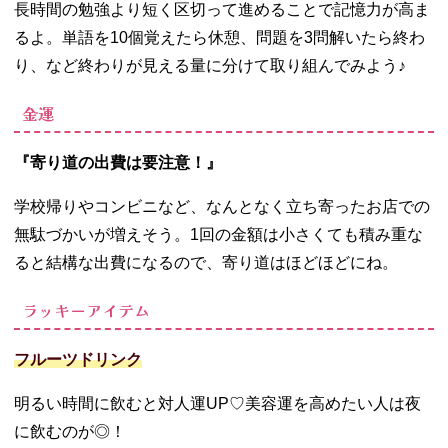
長時間の勉強より短く区切って進めることで記憶力が高ま
るよ。単語を10個覚えたら休憩、問題を3問解いたら終わ
り、など終わりが見える量に分けて取り組んでみよう♪
金運
『寄り道の出費は要注意！』
学校帰りやコンビニなど、なんとなく立ち寄ったお店での
無駄づかいが増えそう。
1
回の金額は小さくても積み重な
ると結構な出費になるので、寄り道はほどほどにね。
ラッキーアイテム
フルーツドリンク
明るい時間に飲むと対人運
UP
♡美容運を高めたい人は夜
に飲むのが◎！