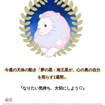
今週の天体の動き「夢の星・海王星が、心の奥の自分
を照らす1週間」
『なりたい気持ち、大切にしよう
♡
』
総合