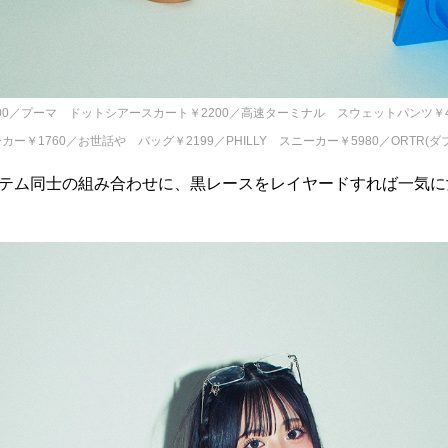
00／プーマ ドットシアースカート￥2200／高速ターミナル スウェットパンツ￥4
カー￥1760／お世話や バッグ￥2199／PHILLY スニーカー￥5980／ORTR(ダ
テム同士の組み合わせに、黒レースをレイヤードすれば一気に