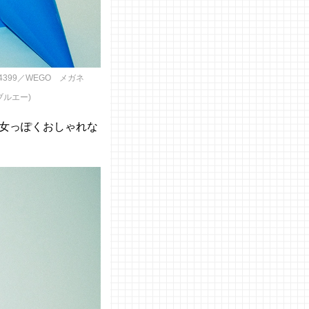
399／WEGO メガネ
ブルエー)
女っぽくおしゃれな