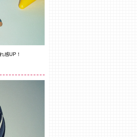
れ感UP！