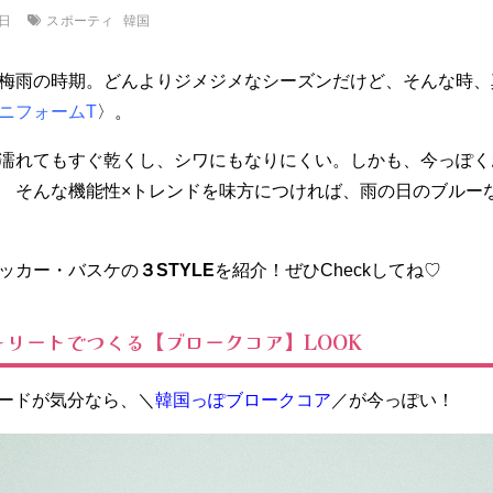
スポーティ
韓国
2日
梅雨の時期。どんよりジメジメなシーズンだけど、そんな時、
ニフォームT
〉。
濡れてもすぐ乾くし、シワにもなりにくい。しかも、今っぽく
 そんな機能性×トレンドを味方につければ、雨の日のブルー
ッカー・バスケの
３STYLE
を紹介！ぜひCheckしてね♡
トリートでつくる【ブロークコア】LOOK
ムードが気分なら、＼
韓国っぽブロークコア
／が今っぽい！