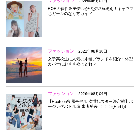
ファッション
2026年08月01日
POPの個性派モデルが伝授♡系統別！キャラ立
ちガールのなり方ガイド
ファッション
2022年08月30日
女子高校生に人気の水着ブランドを紹介！体型
カバーにおすすめはどれ？
ファッション
2026年08月06日
【Popteen専属モデル 次世代スター決定戦】ポ
ージングバトル編 審査発表 ！！！((Part1))