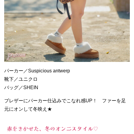
パーカー／Suspicious antwerp
靴下／ユニクロ
バッグ／SHEIN
ブレザーにパーカー仕込みでこなれ感UP！ ファーを足
元にオンして冬映え★
赤をきかせた、冬のオンニスタイル♡