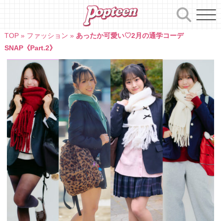
Skip
to
content
TOP
»
ファッション
»
あったか可愛い♡2月の通学コーデ
SNAP《Part.2》