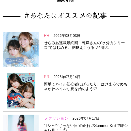
海尾 心美
#あなたにオススメの記事
PR
2026年08月03日
せらみあ連載最終回！乾燥さんの”水分力シリー
ズ”ではじめる、夏映え！うるツヤ肌♡
PR
2026年07月14日
簡単でネイル初心者にぴったり♩はけまろでめち
ゃかわネイルな夏を始めよう♡
ファッション
2026年07月17日
“Tシャツじゃない日”の正解♡Summer Knitで即シ
ャレ見え！①