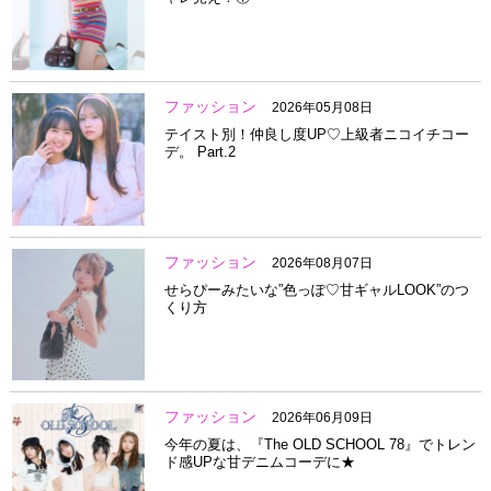
ファッション
2026年05月08日
テイスト別！仲良し度UP♡上級者ニコイチコー
デ。 Part.2
ファッション
2026年08月07日
せらぴーみたいな”色っぽ♡甘ギャルLOOK”のつ
くり方
ファッション
2026年06月09日
今年の夏は、『The OLD SCHOOL 78』でトレン
ド感UPな甘デニムコーデに★