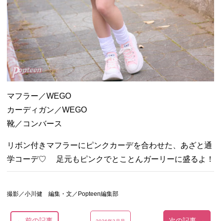
マフラー／WEGO
カーディガン／WEGO
靴／コンバース
リボン付きマフラーにピンクカーデを合わせた、あざと通
学コーデ♡ 足元もピンクでとことんガーリーに盛るよ！
撮影／小川健 編集・文／Popteen編集部
← 前の記事
次の記事 →