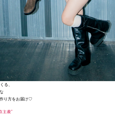
つくる、
な
作り方をお届け♡
点主義”