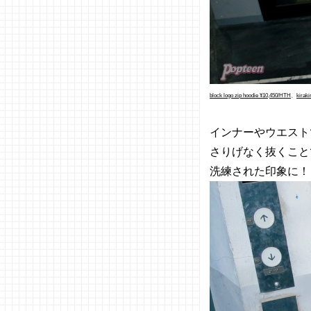
block logo zip hoodie ¥10,450/HTH
、
kiraki
インナーやウエスト
さりげなく抜くこと
洗練された印象に！