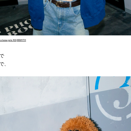
ra loose jorts ¥10,900/HTH
で
で、