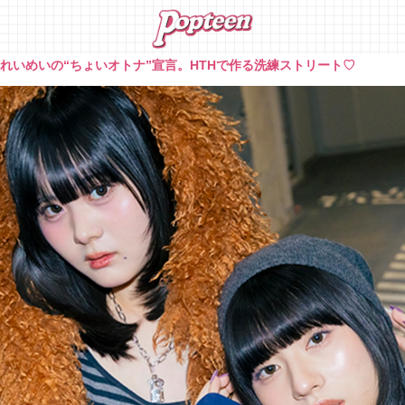
»
れいめいの“ちょいオトナ”宣言。HTHで作る洗練ストリート♡