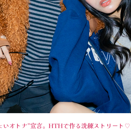
ょいオトナ”宣言。HTHで作る洗練ストリート♡