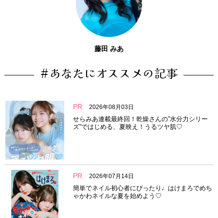
藤田 みあ
#あなたにオススメの記事
PR
2026年08月03日
せらみあ連載最終回！乾燥さんの”水分力シリー
ズ”ではじめる、夏映え！うるツヤ肌♡
PR
2026年07月14日
簡単でネイル初心者にぴったり♩はけまろでめち
ゃかわネイルな夏を始めよう♡