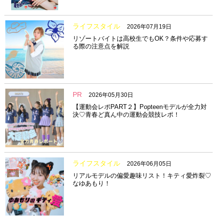
ライフスタイル
2026年07月19日
リゾートバイトは高校生でもOK？条件や応募す
る際の注意点を解説
PR
2026年05月30日
【運動会レポPART２】Popteenモデルが全力対
決♡青春ど真ん中の運動会競技レポ！
ライフスタイル
2026年06月05日
リアルモデルの偏愛趣味リスト！キティ愛炸裂♡
なゆあもり！