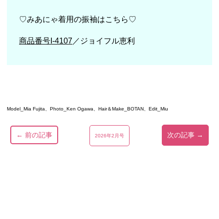
♡みあにゃ着用の振袖はこちら♡
商品番号I-4107
／ジョイフル恵利
Model_Mia Fujita、Photo_Ken Ogawa、Hair＆Make_BOTAN、Edit_Miu
← 前の記事
次の記事 →
2026年2月号