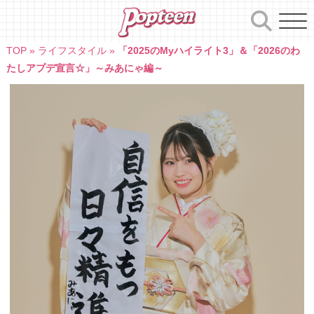
Skip
to
content
TOP
»
ライフスタイル
»
「2025のMyハイライト3」＆「2026のわ
たしアプデ宣言☆」～みあにゃ編～