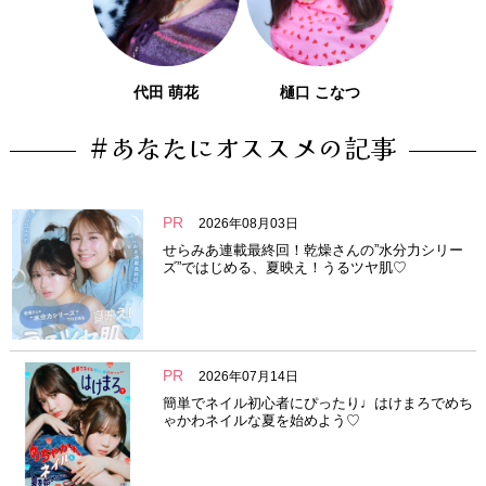
代田 萌花
樋口 こなつ
#あなたにオススメの記事
PR
2026年08月03日
せらみあ連載最終回！乾燥さんの”水分力シリー
ズ”ではじめる、夏映え！うるツヤ肌♡
PR
2026年07月14日
簡単でネイル初心者にぴったり♩はけまろでめち
ゃかわネイルな夏を始めよう♡