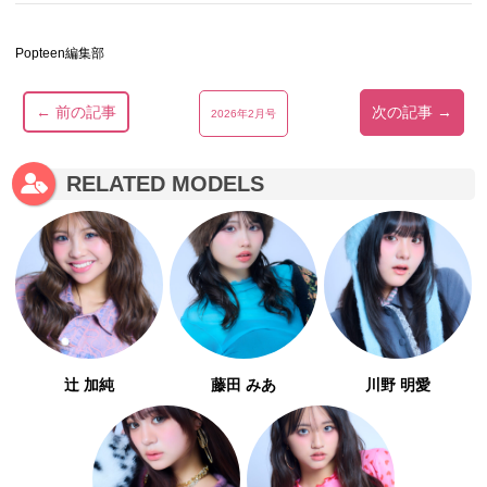
Popteen編集部
← 前の記事
次の記事 →
2026年2月号
RELATED MODELS
辻 加純
藤田 みあ
川野 明愛