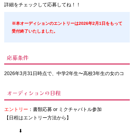
詳細をチェックして応募してね！！
※
本オーディションのエントリーは
2026
年
2
月
1
日をもって
受付終了いたしました。
応募条件
2026年3月31日時点で、中学2年生〜高校3年生の女のコ
オーディションの日程
エントリー
：書類応募 or ミクチャバトル参加
【日程はエントリー方法から】
⬇︎