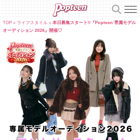
Skip
to
content
TOP
»
ライフスタイル
»
本日募集スタート!!『Popteen 専属モデル
オーディション 2026』開催♡