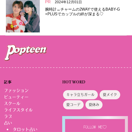
PR
2024年12月01日
腕時計↔︎チャームの2WAYで使えるBABY-G
+PLUSでカップルの絆が深まる♡
記事
HOT WORD
ファッション
キャラ立ちガール
夏メイク
ビューティー
スクール
夏コーデ
夏休み
ライフスタイル
ラブ
占い
FOLLOW ME♡
タロット占い