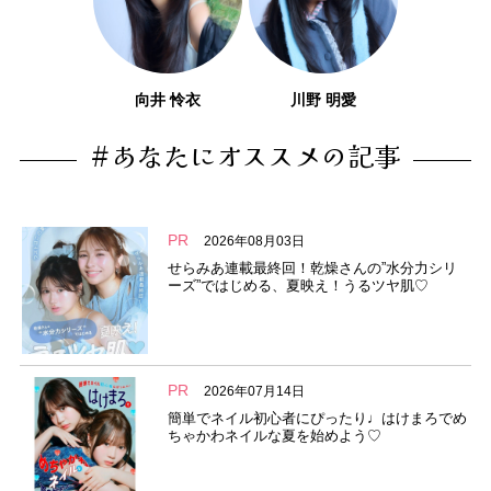
向井 怜衣
川野 明愛
#あなたにオススメの記事
PR
2026年08月03日
せらみあ連載最終回！乾燥さんの”水分力シリ
ーズ”ではじめる、夏映え！うるツヤ肌♡
PR
2026年07月14日
簡単でネイル初心者にぴったり♩はけまろでめ
ちゃかわネイルな夏を始めよう♡