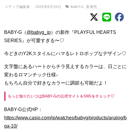
メディア編集者
BABY-G
新発売
2025年6月19日
BABY-G（
@babyg_jp
）の新作『PLAYFUL HEARTS
SERIES』が可愛すぎる〜♡
今どきのY2Kスタイルにハマるレトロポップなデザイン♡
文字盤にあるハートからチラ見えするカラーは、日ごとに
変わるロマンチック仕様♩
もちろん自分で好きなカラーに調節も可能だよ！
もっと知りたいコはBABY-Gの公式サイト＆SNSをチェック♡
BABY-G公式HP：
https://www.casio.com/jp/watches/babyg/products/analog/b
ga-10/