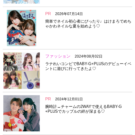
PR
2026年07月14日
簡単でネイル初心者にぴったり♩はけまろでめち
ゃかわネイルな夏を始めよう♡
ファッション
2024年08月02日
ラナれいコンビでBABY-G+PLUSのデビューイベ
ントに遊びに行ってきたよ♡
PR
2024年12月01日
腕時計↔︎チャームの2WAYで使えるBABY-G
+PLUSでカップルの絆が深まる♡