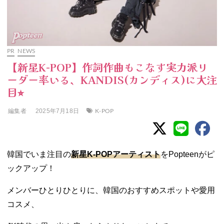
PR
NEWS
【新星K-POP】作詞作曲もこなす実力派リ
ーダー率いる、KANDIS(カンディス)に大注
目⭐︎
編集者
K-POP
2025年7月18日
韓国でいま注目の
新星K-POPアーティスト
をPopteenがピ
ックアップ！
メンバーひとりひとりに、韓国のおすすめスポットや愛用
コスメ、