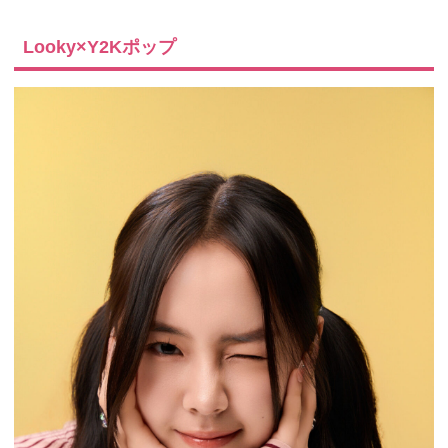
Looky×Y2Kポップ