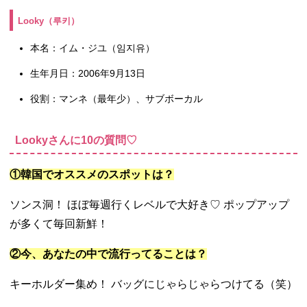
Looky（루키
）
本名：イム・ジユ（임지유）
生年月日：2006年9月13日
役割：マンネ（最年少）、サブボーカル
Lookyさんに10の質問♡
①韓国でオススメのスポットは？
ソンス洞！ ほぼ毎週行くレベルで大好き♡ ポップアップ
が多くて毎回新鮮！
②今、あなたの中で流行ってることは？
キーホルダー集め！ バッグにじゃらじゃらつけてる（笑）