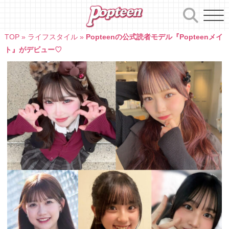
Skip
to
content
TOP
»
ライフスタイル
»
Popteenの公式読者モデル『Popteenメイ
ト』がデビュー♡