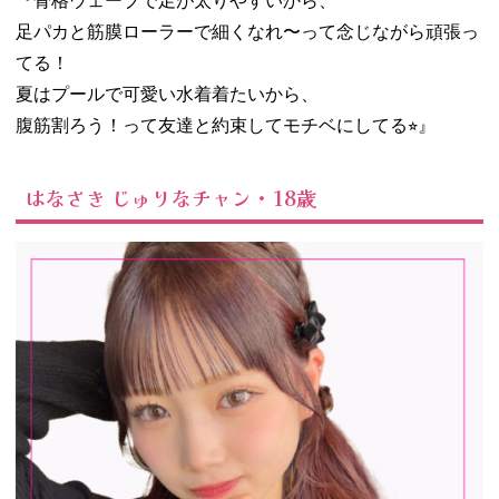
『骨格ウェーブで足が太りやすいから、
足パカと筋膜ローラーで細くなれ〜って念じながら頑張っ
てる！
夏はプールで可愛い水着着たいから、
腹筋割ろう！って友達と約束してモチベにしてる⭐︎』
はなさき じゅりなチャン・18歳