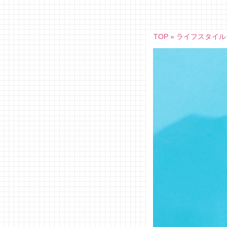
Skip
to
content
TOP
»
ライフスタイル