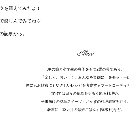
クを添えてみたよ！
で楽しんでみてね♡
の記事から。
Akari
JKの娘と小学生の息子をもつ2児の母であり、
「楽しく、おいしく、みんなを笑顔に」をモットー
体にもお財布にもやさしいレシピを考案するフードコーディ
自宅では日々の食卓を明るく彩る料理や、
子供向けの簡単スイーツ・おかずの料理教室を行う
著書に『12カ月の母娘ごはん』(講談社)など。