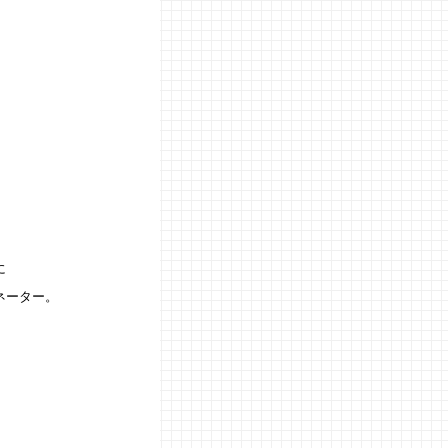
に
ネーター。
。