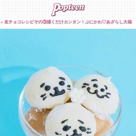
»
友チョコレシピその③描くだけカンタン！ぷにかわ♡あざらし大福