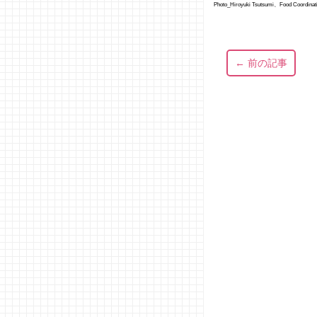
Photo_Hiroyuki Tsutsumi、Food Coordinat
← 前の記事