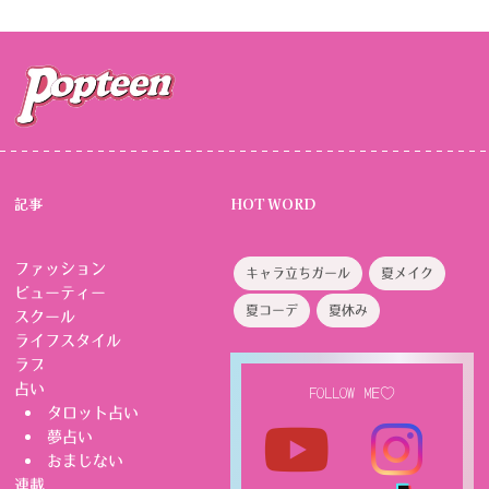
記事
HOT WORD
ファッション
キャラ立ちガール
夏メイク
ビューティー
夏コーデ
夏休み
スクール
ライフスタイル
ラブ
占い
FOLLOW ME♡
タロット占い
夢占い
おまじない
連載