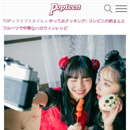
Skip
to
content
TOP
»
ライフスタイル
»
やってみクッキング♪ コンビニの肉まんと
フルーツで中華なハロウィンレシピ