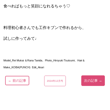
食べればもっと笑顔になれるちゃう♡
料理初心者さんでも工作キブンで作れるから、
試しに作ってみて♩
Model_Rei Mukai ＆Rana Tanida、Photo_Hiroyuki Tsutsumi、Hair＆
Make_KOBA(PUNCH) Edit_Akari
← 前の記事
次の記事 →
2024年12月号