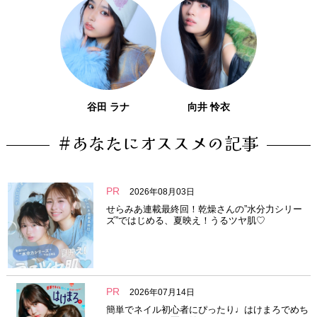
谷田 ラナ
向井 怜衣
#あなたにオススメの記事
PR
2026年08月03日
せらみあ連載最終回！乾燥さんの”水分力シリー
ズ”ではじめる、夏映え！うるツヤ肌♡
PR
2026年07月14日
簡単でネイル初心者にぴったり♩はけまろでめち