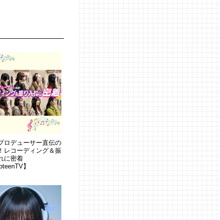
プロデューサー直伝の
！レコーディング＆振
れに密着
pteenTV】