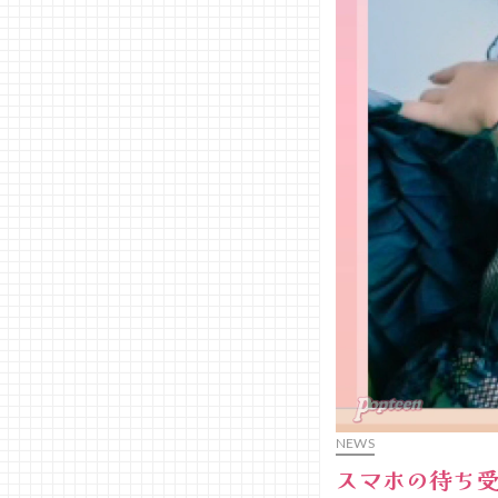
NEWS
スマホの待ち受