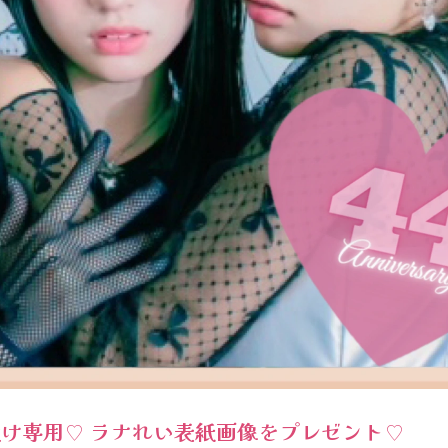
け専用♡ ラナれい表紙画像をプレゼント♡