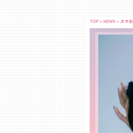
Skip
to
content
TOP
»
NEWS
»
スマホ