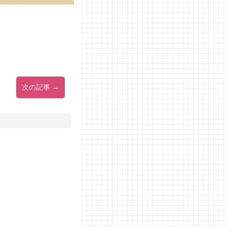
次の記事 →