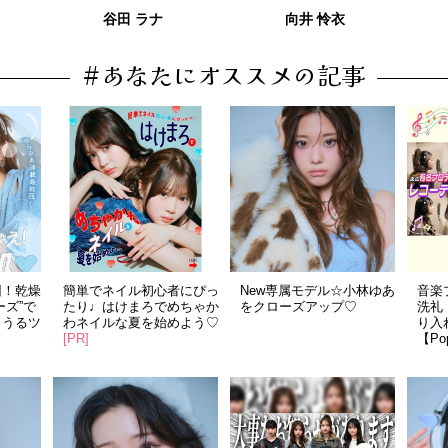
谷田 ラナ
向井 怜衣
#あなたにオススメの記事
回！乾燥
簡単でネイル初心者にぴっ
New専属モデル☆小林ゆあ
音楽
ーズ”で
たり♩はけまろでめちゃか
をクローズアップ♡
洗礼
！うるツ
わネイルな夏を始めよう♡
り入
[PR]
【Po