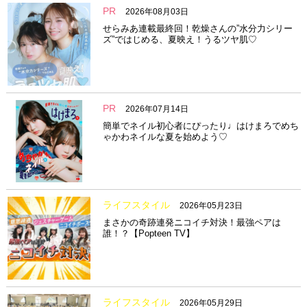
PR
2026年08月03日
せらみあ連載最終回！乾燥さんの”水分力シリー
ズ”ではじめる、夏映え！うるツヤ肌♡
PR
2026年07月14日
簡単でネイル初心者にぴったり♩はけまろでめち
ゃかわネイルな夏を始めよう♡
ライフスタイル
2026年05月23日
まさかの奇跡連発ニコイチ対決！最強ペアは
誰！？【Popteen TV】
ライフスタイル
2026年05月29日