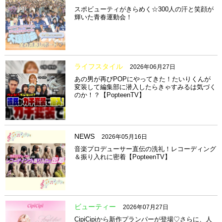
スポビューティがきらめく☆300人の汗と笑顔が
輝いた青春運動会！
ライフスタイル
2026年06月27日
あの男が再びPOPにやってきた！たいりくんが
変装して編集部に潜入したらきゃすみるは気づく
のか！？【PopteenTV】
NEWS
2026年05月16日
音楽プロデューサー直伝の洗礼！レコーディング
＆振り入れに密着【PopteenTV】
ビューティー
2026年07月27日
CipiCipiから新作プランパーが登場♡さらに、人