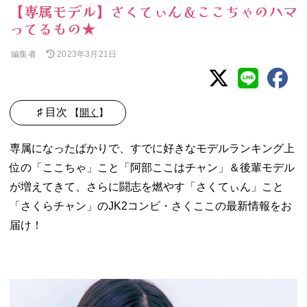
【専属モデル】さくてぃん＆ここちゃのハマ
ってるもの★
編集者
2023年3月21日
♯ 目次
【
開く
】
− さくここコン
専属になったばかりで、すでに好きなモデルランキング上
ビの最新私服を
紹介★
位の「ここちゃ」こと「阿部ここはチャン」＆後輩モデル
− さくここコン
が増えてきて、さらに闘志を燃やす「さくてぃん」こと
ビがハマってる
「さくらチャン」のJK2コンビ・さくここの最新情報をお
こと❤︎
届け！