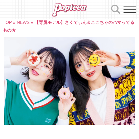
Skip
to
content
TOP
»
NEWS
»
【専属モデル】さくてぃん＆ここちゃのハマってる
もの★