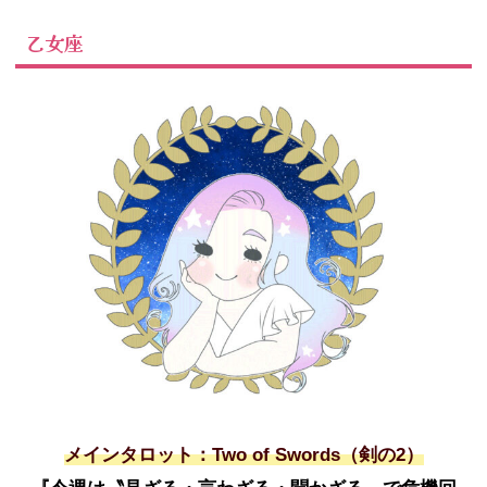
乙女座
メインタロット：Two of Swords（剣の2）