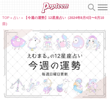
Skip
to
content
TOP
»
占い
»
【今週の運勢】12星座占い（2024年8月4日〜8月10
日）