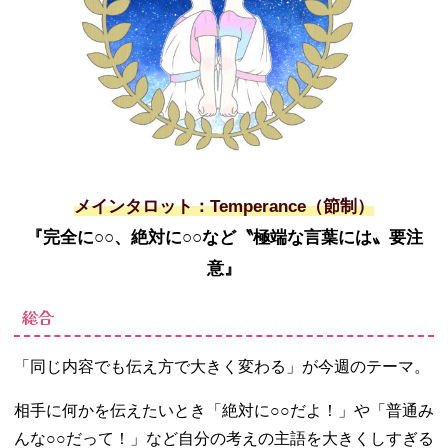
メインタロット：Temperance（節制）
『完全に○○、絶対に○○など〝極端な言葉には〟要注
意』
総合
「同じ内容でも伝え方で大きく変わる」が今週のテーマ。
相手に何かを伝えたいとき「絶対に○○だよ！」や「普通み
んな○○だって！」など自分の考えの主語を大きくしすぎる