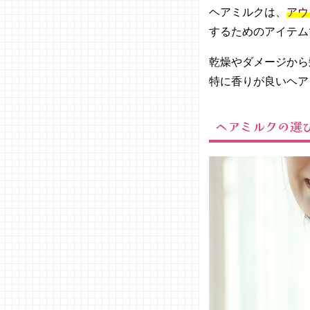
ク／
ヘアミルクは、
アウ
MACH
するためのアイテム
ERIE(
マシェ
乾燥やダメージから
リ)
特に香りが良いヘア
− モイ
スチュ
アソフ
ヘアミルクの選
ニング
エマル
ジョン
／ステ
ィーブ
ンノル
ニュー
ヨーク
− 海藻
スムー
ス ヘ
ア ミ