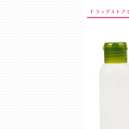
てもし
っとり
ドラッグストア
／ビュ
ーティ
ラボ
− ジェ
ントル
リペア
&モイ
ストチ
ャージ
美容液
ヘアミ
ルク／
エイト
ザタラ
ソ
− ハニ
ーク
ナイト