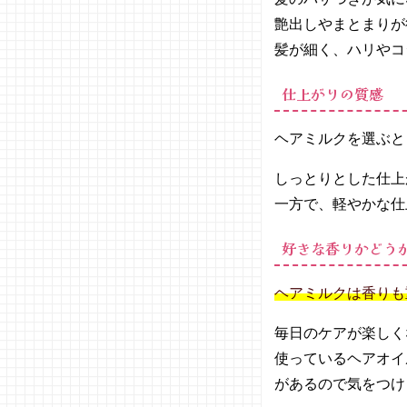
ャル
艶出しやまとまりが
− エッ
髪が細く、ハリやコ
センス
インヘ
仕上がりの質感
アミル
ク／オ
ヘアミルクを選ぶと
ルビス
− エル
しっとりとした仕上
ジュー
一方で、軽やかな仕
ダ エ
マルジ
ョン＋
好きな香りかどう
／ ミ
ルボン
ヘアミルクは香りも
− 美容
液（補
毎日のケアが楽しく
修ミル
使っているヘアオイ
ク）も
があるので気をつけ
っとと