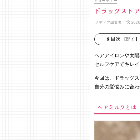
ビューティー
ドラッグストア
メディア編集者
202
♯ 目次
【
開く
】
01. ヘアミ
ルクとは
ヘアアイロンや太陽
02. ヘアミ
セルフケアでキレイ
ルクの選び
方
今回は、ドラッグス
− 髪質
自分の髪悩みに合わ
に合わ
せた成
ヘアミルクとは
分
− 仕上
がりの
質感
− 好き