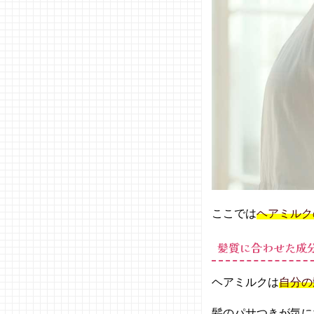
ルク／
ラサー
ナ
− スー
パーリ
ッチシ
ャイン
ダメー
ジリペ
ア と
ろとろ
補修ヘ
アクリ
ここでは
ヘアミルク
ーム／
LUX
髪質に合わせた成
− ナイ
トケア
ミルク
ヘアミルクは
自分の
／エッ
センシ
髪のパサつきが気に