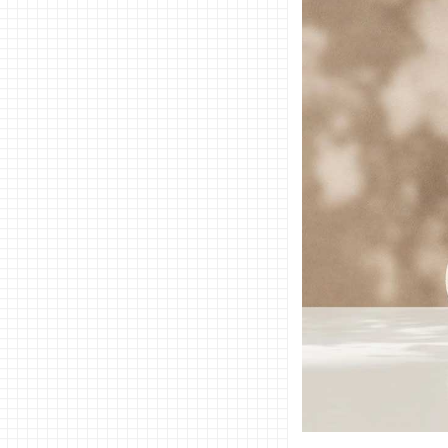
な香り
かどう
か
03. ドラッ
グストアで
買える！お
すすめヘア
ミルク10選
− クイ
ック
リペア
ーカプ
セル
ヴィタ
ミルク
／パン
テーン
− エン
ドキュ
アミル