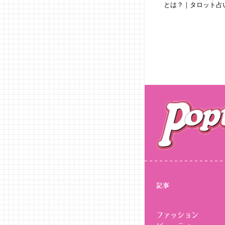
とは？｜タロット占
記事
ファッション