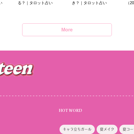
い
る？｜タロット占い
き？｜タロット占い
（2
More
HOT WORD
キャラ立ちガール
夏メイク
夏コー