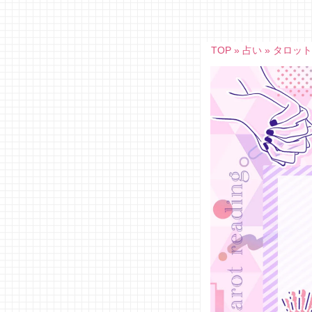
Skip
to
content
TOP
»
占い
»
タロッ