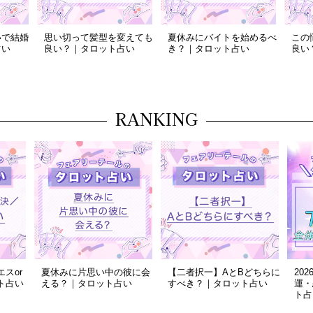
いで結婚
思い切って髪型を変えても
夏休みにバイトを始めるべ
この
占い
良い？｜タロット占い
き？｜タロット占い
良い
RANKING
スor
夏休みに片思い中の彼に会
【二者択一】AとBどちらに
20
ト占い
える？｜タロット占い
すべき？｜タロット占い
運・
ト占