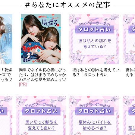
#あなたにオススメの記事
回！乾燥
簡単でネイル初心者にぴっ
彼は私との別れを考えてい
夏休
ーズ”で
たり♩はけまろでめちゃか
る？｜タロット占い
える
！うるツ
わネイルな夏を始めよう♡
[PR]