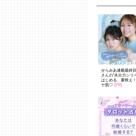
せらみあ連載最終
さんの”水分力シリ
はじめる、夏映え
ヤ肌♡
[PR]