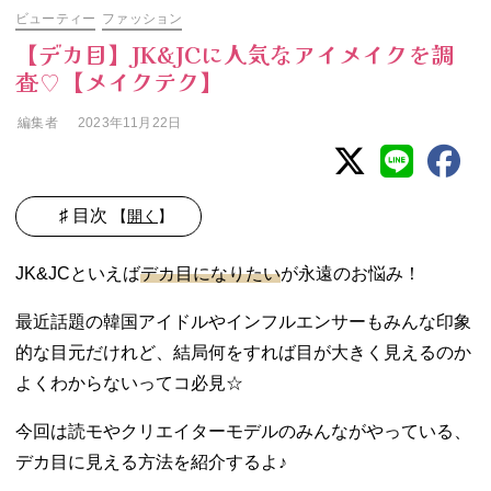
ビューティー
ファッション
【デカ目】JK&JCに人気なアイメイクを調
査♡【メイクテク】
編集者
2023年11月22日
♯ 目次
【
開く
】
− アイシャドー
JK&JCといえば
デカ目になりたい
が永遠のお悩み！
はブラウンで目
の幅を大きくす
る！
最近話題の韓国アイドルやインフルエンサーもみんな印象
− カラコンは黒
的な目元だけれど、結局何をすれば目が大きく見えるのか
目がナチュラル
よくわからないってコ必見☆
に見えるものが
◎！
今回は読モやクリエイターモデルのみんながやっている、
− 仕込みライン
で涙袋を大きく
デカ目に見える方法を紹介するよ♪
見せる！