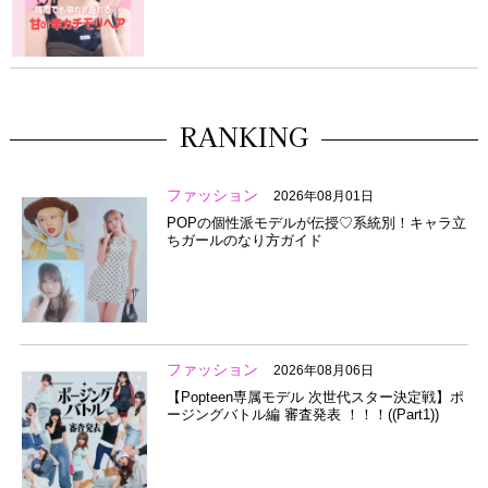
RANKING
ファッション
2026年08月01日
POPの個性派モデルが伝授♡系統別！キャラ立
ちガールのなり方ガイド
ファッション
2026年08月06日
【Popteen専属モデル 次世代スター決定戦】ポ
ージングバトル編 審査発表 ！！！((Part1))