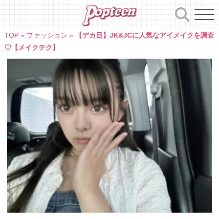
Skip
to
content
TOP
»
ファッション
»
【デカ目】JK&JCに人気なアイメイクを調査
♡【メイクテク】