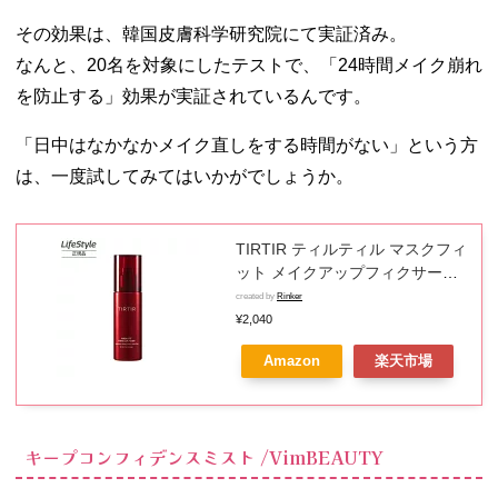
その効果は、韓国皮膚科学研究院にて実証済み。
なんと、20名を対象にしたテストで、「24時間メイク崩れ
を防止する」効果が実証されているんです。
「日中はなかなかメイク直しをする時間がない」という方
は、一度試してみてはいかがでしょうか。
TIRTIR ティルティル マスクフィ
ット メイクアップフィクサー
MASK FIT MAKE-UP FIXER |
created by
Rinker
tirtir 韓国コスメ メイク崩れ防止
¥2,040
Amazon
楽天市場
キープコンフィデンスミスト /VimBEAUTY