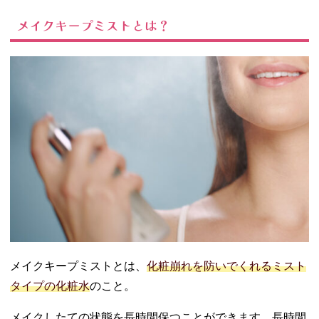
の人はウォ
ータープル
メイクキープミストとは？
ーフタイプ
を選ぶ
− 乾燥肌の
人は保湿成
分をチェッ
ク
− 日中使う
なら持ち運
びやすさも
重要！
− 好みの香
りかどうか
04. プチプラメイ
クキープミスト
のおすすめ15選
メイクキープミストとは、
化粧崩れを防いでくれるミスト
− メイクキ
タイプの化粧水
のこと。
ープミスト
EX/コーセー
メイクしたての状態を長時間保つことができます。長時間