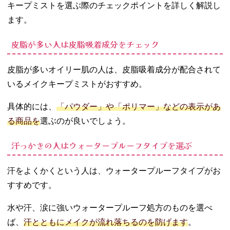
キープミストを選ぶ際のチェックポイントを詳しく解説し
06. POPモデル直
伝！ヨレないメ
ます。
イクキープミス
トテク
皮脂が多い人は皮脂吸着成分をチェック
− 少量ずつ3
回に分けて
皮脂が多いオイリー肌の人は、皮脂吸着成分が配合されて
使う
いるメイクキープミストがおすすめ。
− 半乾きく
らいでパウ
具体的には、
「パウダー」や「ポリマー」などの表示があ
ダーをす
る商品を
選ぶのが良いでしょう。
る！
07. メイクキープ
汗っかきの人はウォータープルーフタイプを選ぶ
ミストのQ＆A
− 1回何プッ
汗をよくかくという人は、ウォータープルーフタイプがお
シュ使えば
いいの？
すすめです。
− リップや
水や汗、涙に強いウォータープルーフ処方のものを選べ
アイメイク
にも効果が
ば、
汗とともにメイクが流れ落ちるのを防げます
。