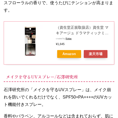
スフローラルの香りで、使うたびにテンションが高まりま
す。
（資生堂正規取扱店）資生堂 マ
キアージュ ドラマティックミス
ト EX 60ml【送料無料】
created by
Rinker
¥1,645
Amazon
楽天市場
メイクを守るUVスプレー/石澤研究所
石澤研究所の「メイクを守るUVスプレー」は、メイク崩
れを防いでくれるだけでなく、SPF50+PA++++のUVカッ
ト機能付きスプレー。
香料やパラベン、アルコールなどは含まれておらず、肌に