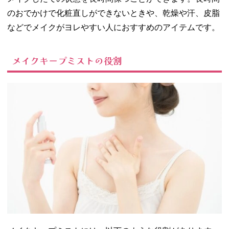
− メイクフ
のおでかけで化粧直しができないときや、乾燥や汗、皮脂
ィックスミ
などでメイクがヨレやすい人におすすめのアイテムです。
スト/セザン
ヌ
− モイスト
メイクキープミストの役割
カクテルフ
ィクサーEX
/マジョリカ
マジョルカ
− アレルバ
リアミスト
Ｎ/dプログ
ラム
− シェイク
ミスト/アヴ
ァンセ
− うるおい
ミスト/メイ
クカバー