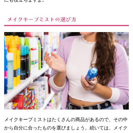
ト/BLEND
BERRY
メイクキープミストの選び方
− メイクキ
ープスプレ
ーR/ビュー
ティーヴェ
ール
− メイクキ
ープシェイ
クミスト/ミ
ゼルエディ
− 色持ちミ
スト/ヴィヴ
ィ
− メイクキ
ープミスト/
無印良品
メイクキープミストはたくさんの商品があるので、その中
05. メイクキープ
から自分に合ったものを選びましょう。続いては、メイク
ミストの使い方