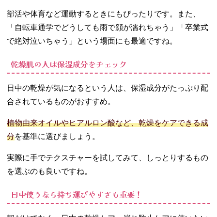
あるの？
− メイクキ
部活や体育など運動するときにもぴったりです。また、
ープミスト
「自転車通学でどうしても雨で顔が濡れちゃう」「卒業式
の使用期限
で絶対泣いちゃう」という場面にも最適ですね。
は？
− メイクキ
乾燥肌の人は保湿成分をチェック
ープミスト
を落とすの
日中の乾燥が気になるという人は、保湿成分がたっぷり配
にクレンジ
ングが必
合されているものがおすすめ。
要？
植物由来オイルやヒアルロン酸など、乾燥をケアできる成
08. おすすめのプ
チプラメイクキ
分
を基準に選びましょう。
ープミストを手
に入れてヨレを
実際に手でテクスチャーを試してみて、しっとりするもの
防ごう♡
を選ぶのも良いですね。
日中使うなら持ち運びやすさも重要！