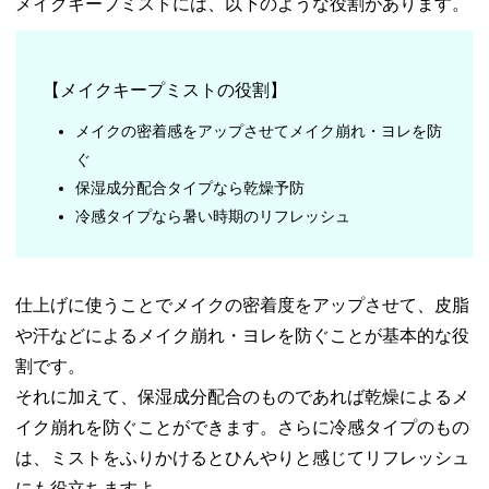
メイクキープミストには、以下のような役割があります。
− ドラマテ
ィックミス
トEX/マキア
ージュ
【メイクキープミストの役割】
− メイクを
メイクの密着感をアップさせてメイク崩れ・ヨレを防
守るUVスプ
レー/石澤研
ぐ
究所
保湿成分配合タイプなら乾燥予防
− MASK FIT
冷感タイプなら暑い時期のリフレッシュ
MAKE-UP
FIXER/TIRTI
R
仕上げに使うことでメイクの密着度をアップさせて、皮脂
− キープコ
ンフィデン
や汗などによるメイク崩れ・ヨレを防ぐことが基本的な役
スミスト
割です。
/VimBEAUT
それに加えて、保湿成分配合のものであれば乾燥によるメ
Y
イク崩れを防ぐことができます。さらに冷感タイプのもの
− メイクア
は、ミストをふりかけるとひんやりと感じてリフレッシュ
ップキーピ
ングミス
にも役立ちますよ。