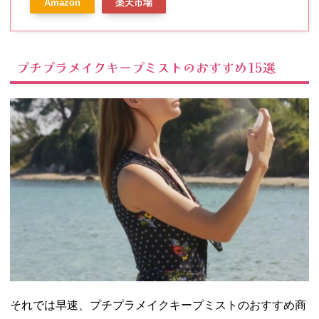
Amazon
楽天市場
メイク崩れ防止 スプレー フィニ
ッシュ ミスト スプレー 艶 プラ
センタエキス 汗に強い 水に強い
皮脂 無香料【メリファリ きれい
プチプラメイクキープミストのおすすめ15選
メイクキープミスト 50ml 1本】
それでは早速、プチプラメイクキープミストのおすすめ商