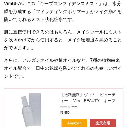
VimBEAUTYの「キープコンフィデンスミスト」は、水分
膜を形成する「フィッティングポリマー」がメイク崩れを
防いでくれるミスト状化粧水です。
肌に直接使用できるのはもちろん、メイクツールにミスト
を吹きかけてから使用すると、メイク密着度を高めること
ができますよ。
さらに、アルガンオイルや椿オイルなど、7種の植物由来
オイル配合で、日中の乾燥を防いでくれるのも嬉しいポイ
ントです。
【送料無料】ヴィム ビューテ
ィー Vim BEAUTY キープコ
ンフィデンスミスト 80ml【ネ
created by
Rinker
コポス便】
¥3,550
Amazon
楽天市場