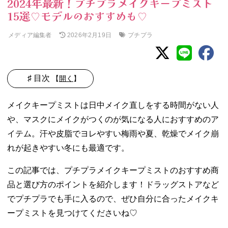
2024年最新！プチプラメイクキープミスト
15選♡モデルのおすすめも♡
メディア編集者
プチプラ
2026年2月19日
♯ 目次
【
開く
】
01. メイクキープ
メイクキープミストは日中メイク直しをする時間がない人
ミストとは？
や、マスクにメイクがつくのが気になる人におすすめのア
02. メイクキープ
イテム。汗や皮脂でヨレやすい梅雨や夏、乾燥でメイク崩
ミストの役割
03. メイクキープ
れが起きやすい冬にも最適です。
ミストの選び方
この記事では、プチプラメイクキープミストのおすすめ商
− 皮脂が多
い人は皮脂
品と選び方のポイントを紹介します！ドラッグストアなど
吸着成分を
でプチプラでも手に入るので、ぜひ自分に合ったメイクキ
チェック
ープミストを見つけてくださいね♡
− 汗っかき