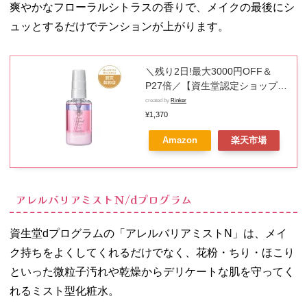
爽やかなフローラルシトラスの香りで、メイクの最後にシ
ュッとするだけでテンションが上がります。
＼残り2日!最大3000円OFF＆
P27倍／【資生堂認定ショップ】
マジョリカ マジョルカ モイスト
created by
Rinker
カクテルフィクサー EX 60mL
¥1,370
Amazon
楽天市場
アレルバリアミストＮ/dプログラム
資生堂dプログラムの「アレルバリアミストN」は、メイ
ク持ちをよくしてくれるだけでなく、花粉・ちり・ほこり
といった微粒子汚れや乾燥からデリケートな肌を守ってく
れるミスト型化粧水。