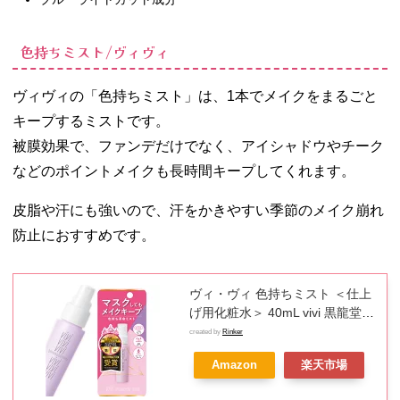
色持ちミスト/ヴィヴィ
ヴィヴィの「色持ちミスト」は、1本でメイクをまるごと
キープするミストです。
被膜効果で、ファンデだけでなく、アイシャドウやチーク
などのポイントメイクも長時間キープしてくれます。
皮脂や汗にも強いので、汗をかきやすい季節のメイク崩れ
防止におすすめです。
ヴィ・ヴィ 色持ちミスト ＜仕上
げ用化粧水＞ 40mL vivi 黒龍堂
kokuryudo
created by
Rinker
Amazon
楽天市場