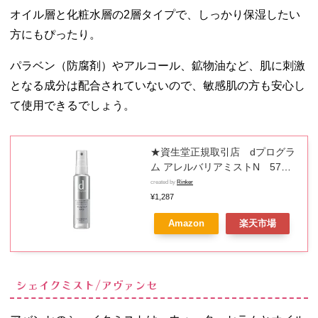
オイル層と化粧水層の2層タイプで、しっかり保湿したい
方にもぴったり。
パラベン（防腐剤）やアルコール、鉱物油など、肌に刺激
となる成分は配合されていないので、敏感肌の方も安心し
て使用できるでしょう。
★資生堂正規取引店 dプログラ
ム アレルバリアミストN 57ml
【送料無料】
created by
Rinker
¥1,287
Amazon
楽天市場
シェイクミスト/アヴァンセ