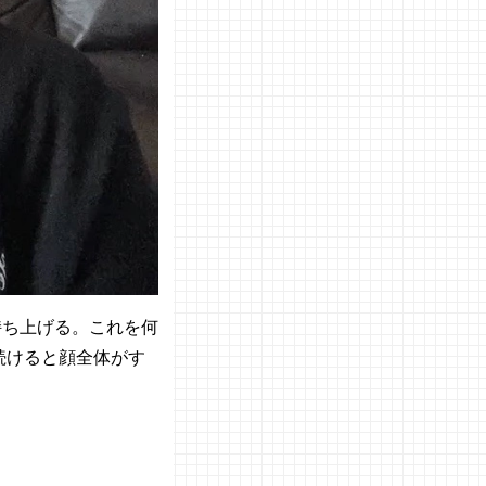
持ち上げる。これを何
続けると顔全体がす