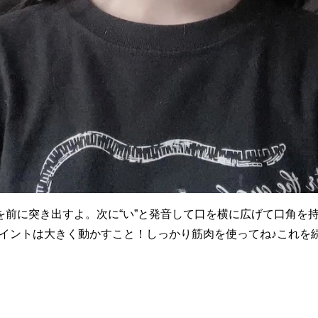
唇を前に突き出すよ。次に“い”と発音して口を横に広げて口角を
イントは大きく動かすこと！しっかり筋肉を使ってね♪これを