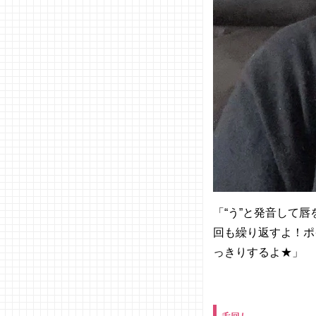
「“う”と発音して
回も繰り返すよ！ポ
っきりするよ★」
舌回し