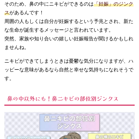
そのため、鼻の中にニキビができるのは
「妊娠」のジンク
法
ス
があるんです！
06. 鼻の中のニキ
ビには「妊娠」
周囲の人もしくは自分が妊娠するという予兆とされ、新た
のジンクスがあ
な生命が誕生するメッセージと言われています。
る！嬉しい報告
突然、家族や知り合いの嬉しい妊娠報告が聞けるかもしれ
が聞けるかも？
ませんね。
ニキビができてしまうときは憂鬱な気分になりますが、ハ
ッピーな意味があるなら自然と幸せな気持ちになれそうで
す。
鼻の中以外にも！鼻ニキビの部位別ジンクス