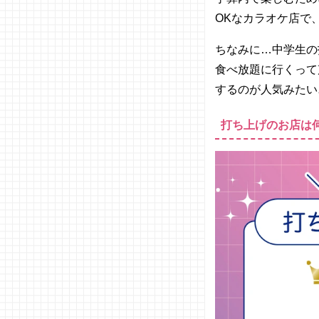
− まね
OK
なカラオケ店で
きねこ
− ラウ
ちなみに
…
中学生の
ンドワ
食べ放題に行くって
ン
するのが人気みたい
− ビッ
グエコ
打ち上げのお店は
ー
− カラ
オケパ
セラ
− ジョ
イサウ
ンド
− しゃ
ぶ葉
− ゆず
庵
− 串家