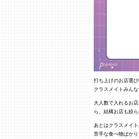
物語
− シェ
ーキー
ズ
− スイ
ーツパ
ラダイ
ス
− サイ
ゼリヤ
− 和食
打ち上げのお店選び
さと
クラスメイトみんな
− くい
どころ
大人数で入れるお店
里味
ら、結構お店も絞ら
− 道と
ん堀
あとはクラスメイト
− おこ
苦手な食べ物ばかり
のみ焼