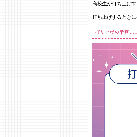
高校生が打ち上げ
視して
選ぶ？
打ち上げするときに
02. 高校生
に人気の打
打ち上げの予算は
ち上げ場所
ランキング
− 1
位：焼
き肉
− 2
位：カ
ラオケ
− 3
位：し
ゃぶし
ゃぶ
− 4
位：フ
ァミレ