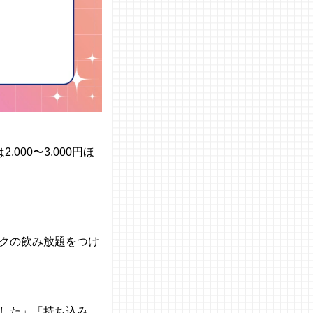
は
2,000
〜
3,000
円ほ
クの飲み放題をつけ
した」「持ち込み