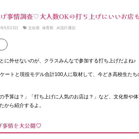
げ事情調査♡大人数OKの打ち上げにいいお店
文化祭
体育祭
JK流行通信
5年5月23日
とに外せないのが、クラスみんなで参加する打ち上げだよね♪
ンケートと現役モデル合計100人に取材して、今どき高校生た
の予算は？」「打ち上げに人気のお店は？」など、文化祭や体
たから紹介するよ。
げ事情を大公開
♡