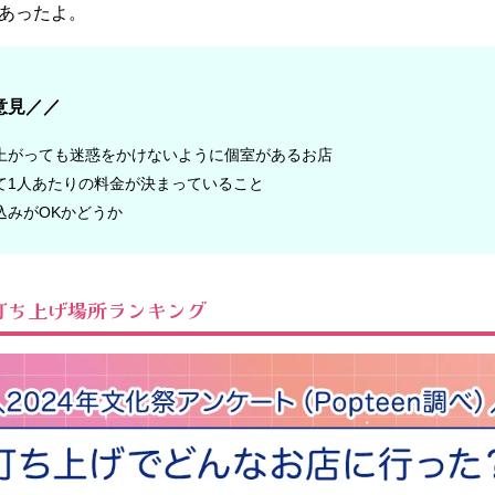
あったよ。
意見／／
上がっても迷惑をかけないように個室があるお店
て
1
人あたりの料金が決まっていること
込みが
OK
かどうか
打ち上げ場所ランキング