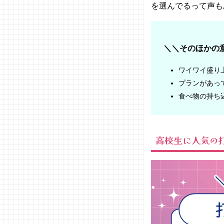
を選んでるって声も
き本舗
04. 高校生
が打ち上げ
するときの
＼＼そのほかの
注意点
− 打ち
ワイワイ盛り
上げ
プランがあっ
OKか
食べ物の持ち
校則を
確認
− 全員
が出せ
高校生に人気の
る予算
で選ぶ
− 居酒
屋を利
用する
のは
NG