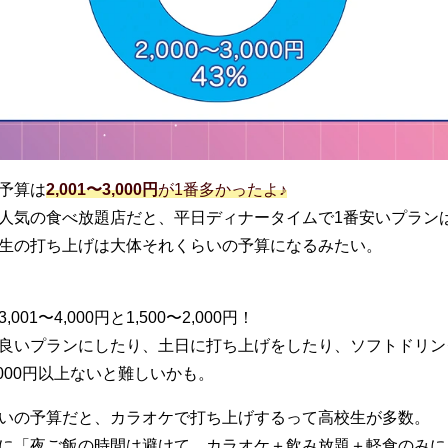
予算は
2,001〜3,000円
が
1
番多かったよ
♪
人気の食べ放題店だと、平日ディナータイムで
1
番安いプラン
生の打ち上げは大体それくらいの予算になるみたい。
3,001
〜
4,000
円と
1,500
〜
2,000
円！
良いプランにしたり、土日に打ち上げをしたり、ソフトドリン
000
円以上ないと難しいかも。
いの予算だと、カラオケで打ち上げするって高校生が多数。
に「夜ご飯の時間は避けて、カラオケ＋飲み放題＋軽食のみに