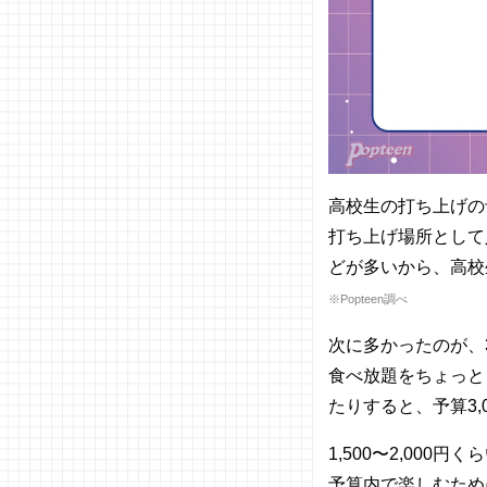
ス
− 5
位：お
好み焼
き
− こん
な場所
もおす
高校生の打ち上げの
すめ♡
打ち上げ場所として
03. 高校生
の打ち上げ
どが多いから、高校
にいいお店
※Popteen
調べ
18選
− 焼肉
次に多かったのが、
きんぐ
食べ放題をちょっと
− 牛角
たりすると、予算
3,
− すた
みな太
1,500〜
2,000
円くら
郎
予算内で楽しむため