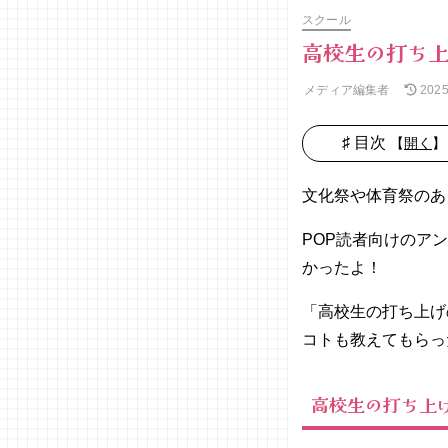
スクール
高校生の打ち上
メディア編集者
202
♯ 目次
【
開く
】
01. 高校生
の打ち上げ
文化祭や体育祭のあ
事情を大公
開♡
POP読者向けのア
− 打ち
かったよ！
上げの
予算は
「高校生の打ち上げ
いく
コトも教えてもらっ
ら?
− 打ち
高校生の打ち上
上げの
お店は
何を重