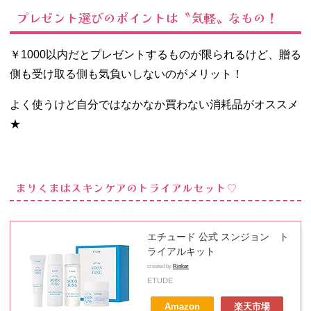
は毎日使え
プレゼント選びのポイントは〝気軽〟なもの！
る保湿アイ
テム♡
− ありぽん
￥1000以内だとプレゼントするものが限られるけど、贈る
はリラック
側も受け取る側も気負いしないのがメリット！
ス重視のバ
スアイテム
よく使うけど自分ではなかなか買わない消耗品がオススメ
♡
★
− はおちゃ
んは見た目
も華やかな
バスボール
まりくまはスキンケアのトライアルセット♡
ブーケ♡
エチュード 公式 スンジョン ト
ライアルキット
created by
Rinker
ETUDE
Amazon
楽天市場