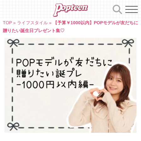
Skip
to
content
TOP
»
ライフスタイル
»
【予算￥1000以内】POPモデルが友だちに
贈りたい誕生日プレゼント集♡