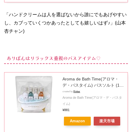
「ハンドクリームは人を選ばないから誰にでもあげやすい
し、カブっていくつかあったとしても嬉しいはず♪」(山本
杏チャン)
ありぽんはリラックス重視のバスアイテム♡
Aroma de Bath Time(アロマ・
デ・バスタイム) バスソルト (1セ
ット)
created by
Rinker
Aroma de Bath Time(アロマ・デ・バスタ
イム)
¥881
Amazon
楽天市場