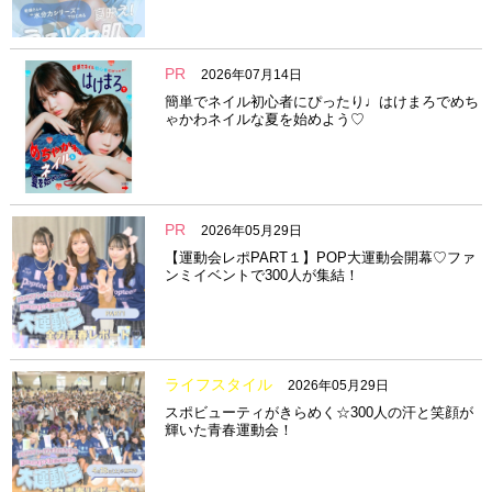
PR
2026年07月14日
簡単でネイル初心者にぴったり♩はけまろでめち
ゃかわネイルな夏を始めよう♡
PR
2026年05月29日
【運動会レポPART１】POP大運動会開幕♡ファ
ンミイベントで300人が集結！
ライフスタイル
2026年05月29日
スポビューティがきらめく☆300人の汗と笑顔が
輝いた青春運動会！