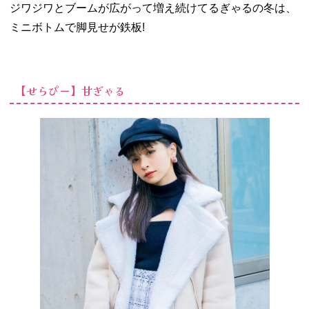
みる】Y2K
ジワジワとブームが広がって増え続けてるぎゃるの冬は、
ぎゃる
ミニボトムで脚見せが鉄板!
− 【こにゃ
ち・かえで
ぃー】オト
ナぎゃる
【せらぴー】甘ぎゃる