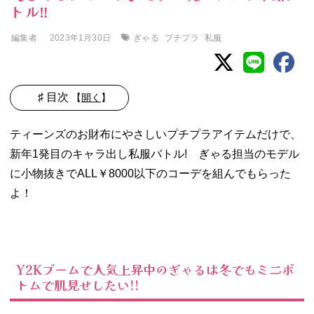
トル‼︎
編集者
ぎゃる
プチプラ
私服
2023年1月30日
♯ 目次
【
開く
】
01. Y2Kブームで
ティーンズのお財布にやさしいプチプラアイテムだけで、
人気上昇中のぎ
新年1発目のキャラ出し私服バトル! ぎゃる担当のモデル
ゃるは冬でもミ
ニボトムで肌見
に小物抜きでALL￥8000以下のコーデを組んでもらった
せしたい!!
よ！
− 【せらぴ
ー】甘ぎゃ
る
− 【りこ
Y2Kブームで人気上昇中のぎゃるは冬でもミニボ
ぱ】カジュ
トムで肌見せしたい!!
アルぎゃる
＆【きゃす