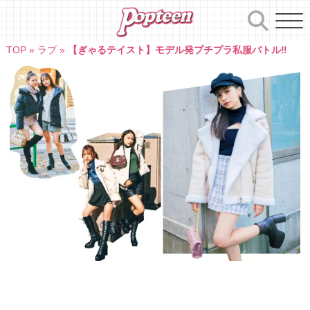
Skip
to
content
TOP
»
ラブ
»
【ぎゃるテイスト】モデル発プチプラ私服バトル‼︎