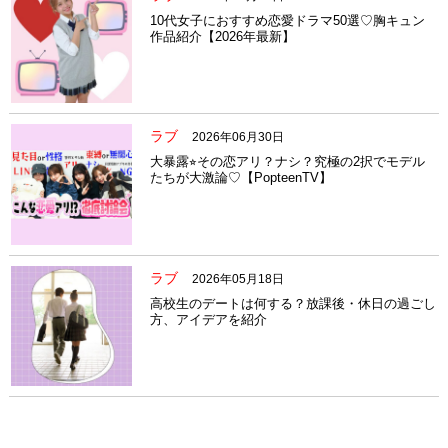
10代女子におすすめ恋愛ドラマ50選♡胸キュン
作品紹介【2026年最新】
ラブ
2026年06月30日
大暴露⭐︎その恋アリ？ナシ？究極の2択でモデル
たちが大激論♡【PopteenTV】
ラブ
2026年05月18日
高校生のデートは何する？放課後・休日の過ごし
方、アイデアを紹介