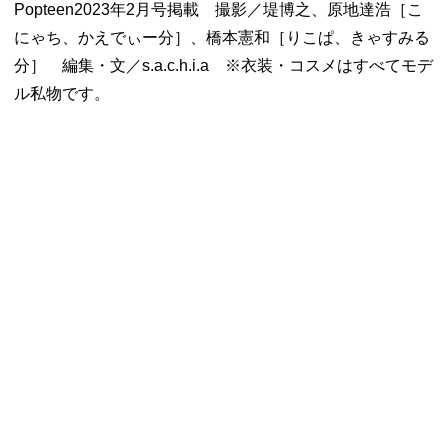
Popteen2023年2月号掲載 撮影／堤博之、原地達浩［こ
にゃち、かえでぃー分］、橋本憲和［りこぱ、きゃすみる
分］ 編集・文／s.a.c.h.i.a ※衣装・コスメはすべてモデ
ル私物です。