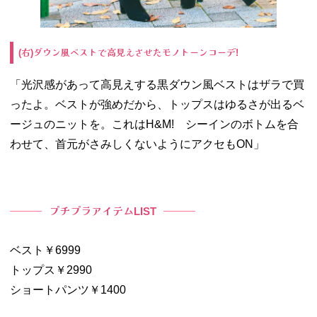
右
ダウン風ベストで高見えさせたモノトーンコーデ
(
)
!
「光沢感があって高見えする黒ダウン風ベストはザラで買
ったよ。ベストが強めだから、トップスはゆるさが出るベ
ージュのニットを。これは
H&M!
シーインのボトムを合
わせて、首元がさみしくないようにアクセも
ON
」
プチプラアイテム
LIST
ベスト￥6999
トップス￥2990
ショートパンツ￥1400