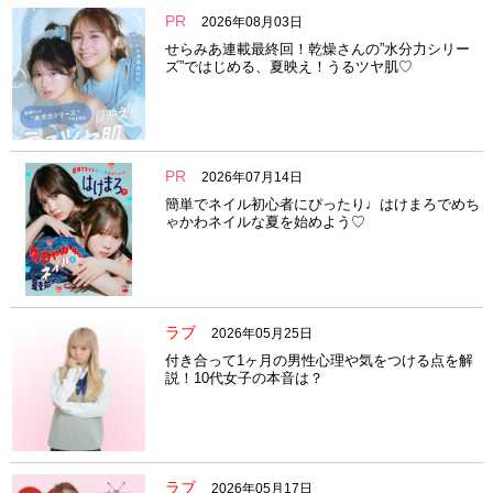
PR
2026年08月03日
せらみあ連載最終回！乾燥さんの”水分力シリー
ズ”ではじめる、夏映え！うるツヤ肌♡
PR
2026年07月14日
簡単でネイル初心者にぴったり♩はけまろでめち
ゃかわネイルな夏を始めよう♡
ラブ
2026年05月25日
付き合って1ヶ月の男性心理や気をつける点を解
説！10代女子の本音は？
ラブ
2026年05月17日