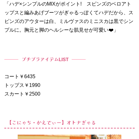
「ハデ
×
シンプルの
MIX
がポイント
!
スピンズのベロアト
ップスと編みあげブーツがぎゃるっぽくてハデだから、ス
ピンズのアウターは白、ミルヴァスのミニスカは黒でシン
プルに。胸元と脚のヘルシーな肌見せが可愛い❤️」
プチプラアイテム
LIST
コート￥6435
トップス￥1990
スカート￥2500
【こにゃち・かえでぃー】オトナぎゃる