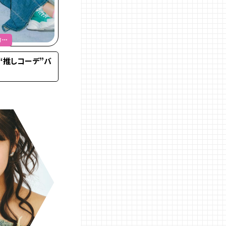
コー
“推しコーデ”バ