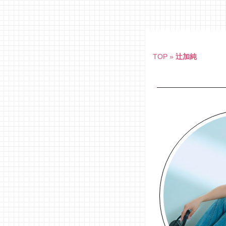
Skip
to
content
TOP
»
辻加純