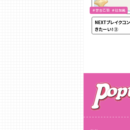
＃世古乙羽 ＃辻加純
NEXTブレイクコ
きたーい！②