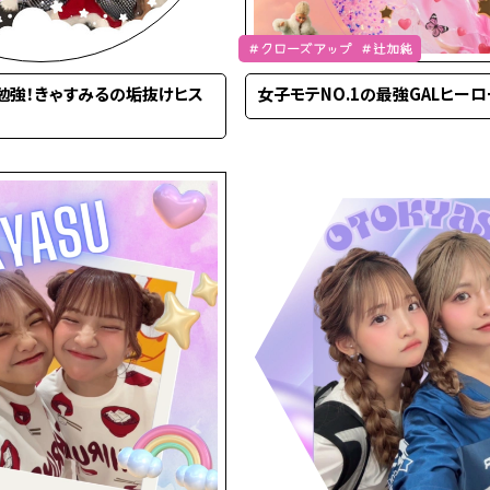
＃クローズアップ ＃辻加純
勉強！きゃすみるの垢抜けヒス
女子モテNO.1の最強GALヒー