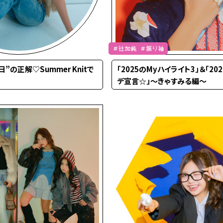
＃辻加純 ＃振り袖
”の正解♡Summer Knitで
「2025のMyハイライト3」＆「2
デ宣言☆」～きゃすみる編～