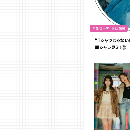
＃夏コーデ ＃辻加純
“Tシャツじゃない日
即シャレ見え！②