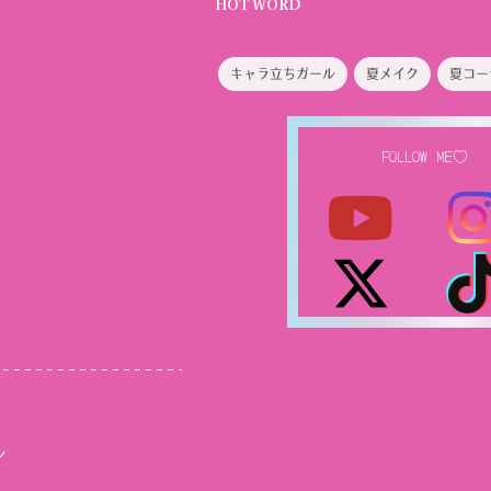
HOT WORD
キャラ立ちガール
夏メイク
夏コー
FOLLOW ME♡
ル