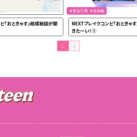
＃世古乙羽 ＃辻加純
ンビ「おときゃす」結成秘話が聞
NEXTブレイクコンビ「おときゃ
きたーい！①
1
2
投稿のページ送り