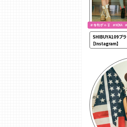
＃令和ぎゃる ＃NONA
＃土屋惺来
SHIBUYA109
【Instagram】