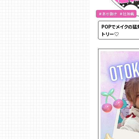
＃あか抜け ＃辻加純
POPでメイクの猛
トリー♡