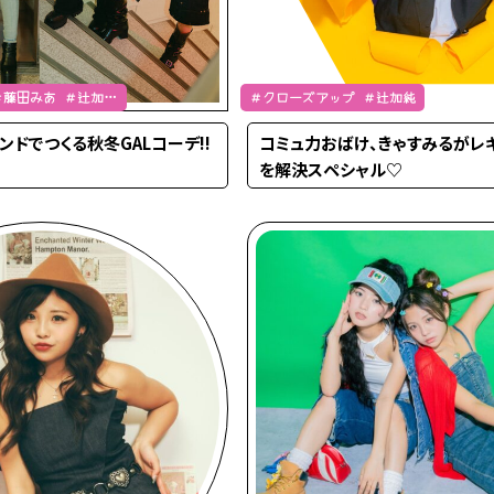
 ＃藤田みあ ＃辻加純
＃クローズアップ ＃辻加純
ブランドでつくる秋冬GALコーデ!!
コミュ力おばけ、きゃすみるがレ
を解決スペシャル♡