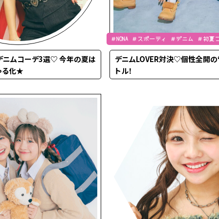
＃NONA ＃スポーティ ＃デニム ＃初夏
デ ＃辻加純 ＃オシャレ偏差値向上
デニムコーデ3選♡ 今年の夏は
デニムLOVER対決♡個性全開の
ゃる化★
トル！