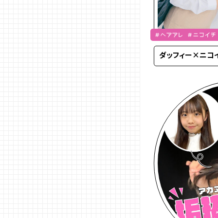
＃ヘアアレ ＃ニコイチ
純
ダッフィー×ニコ