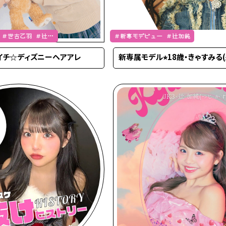
 ＃世古乙羽 ＃辻加
＃新専モデビュー ＃辻加純
イチ☆ディズニーヘアアレ
新専属モデル⭐︎18歳・きゃすみる