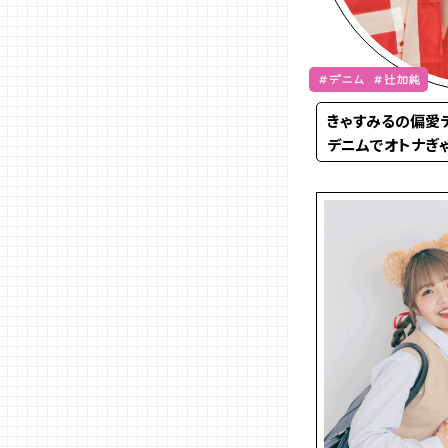
＃デニム ＃辻加純
きゃすみるの偏愛
デニムでオトナぎ