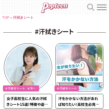
Skip
to
content
TOP
»
汗拭きシート
#汗拭きシート
＃汗拭きシート ＃JK流
＃汗拭きシート
行通信
女子高校生に人気の汗拭
汗をかかない方法があれ
きシート15選！特徴や選び
ば知りたい！高校生必見の