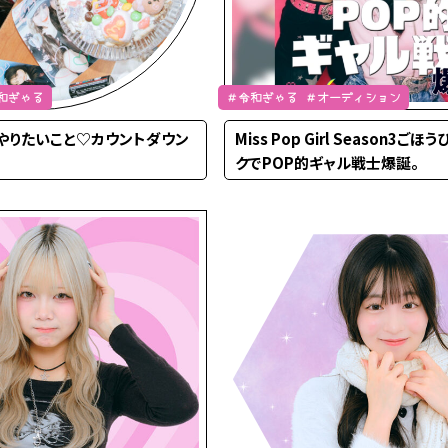
和ぎゃる
＃令和ぎゃる ＃オーディション
でやりたいこと♡カウントダウン
Miss Pop Girl Season3
クでPOP的ギャル戦士爆誕。