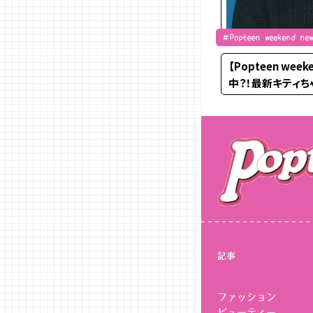
＃Popteen weekend
ル ＃令和ぎゃる
【Popteen wee
中？！最新キティ
記事
ファッション
ビューティー