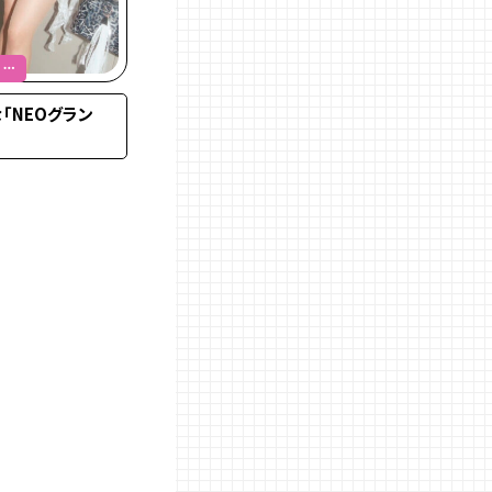
 ＃
「NEOグラン