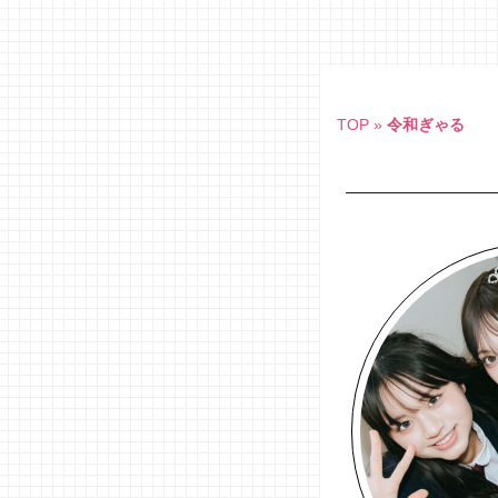
Skip
to
content
TOP
»
令和ぎゃる