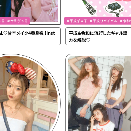
成ぎゃる ＃令和ぎゃる
＃平成ぎゃる ＃平成リバイバル ＃令和
ゃる
AL♡甘辛メイク４番勝負【Inst
平成＆令和に流行したギャル語
方を解説♡