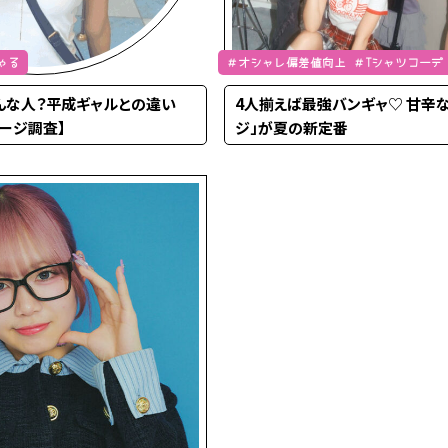
ゃる
＃オシャレ偏差値向上 ＃Tシャツコーデ
令和ぎゃる ＃SSトレンド
んな人？平成ギャルとの違い
4人揃えば最強バンギャ♡ 甘辛な
ージ調査】
ジ」が夏の新定番