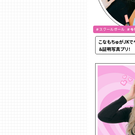
＃スクールガール ＃令
こなもちゅがJK
＆証明写真プリ！