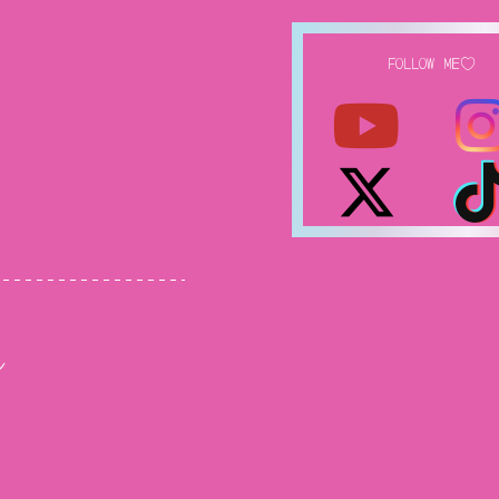
FOLLOW ME♡
ル