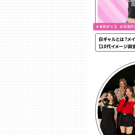
＃令和ぎゃる ＃JK流行
白ギャルとは？メイ
【10代イメージ調