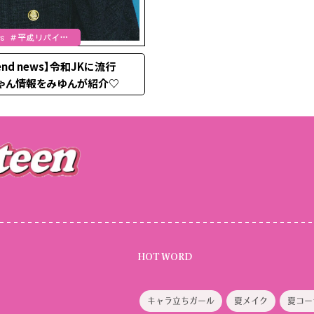
 news ＃平成リバイバ
kend news】令和JKに流行
ちゃん情報をみゆんが紹介♡
HOT WORD
キャラ立ちガール
夏メイク
夏コー