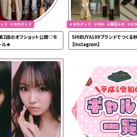
平成ぎゃる ＃令和ぎゃる
＃令和ぎゃる ＃NONA ＃藤田みあ ＃辻
＃土屋惺来
SH第2話のオフショット公開♡モ
SHIBUYA109ブランドでつくる秋
トル★
【Instagram】