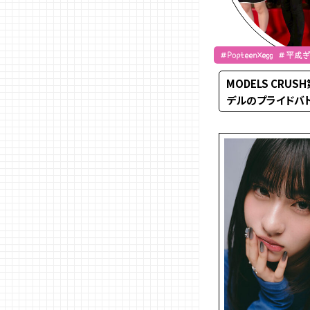
＃Popteen×egg ＃
MODELS CRU
デルのプライドバ