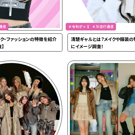
通信
＃令和ぎゃる ＃JK流行通信
ク・ファッションの特徴を紹介
清楚ギャルとは？メイクや服装の
査】
にイメージ調査！