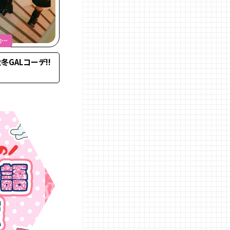
加純
冬GALコーデ!!