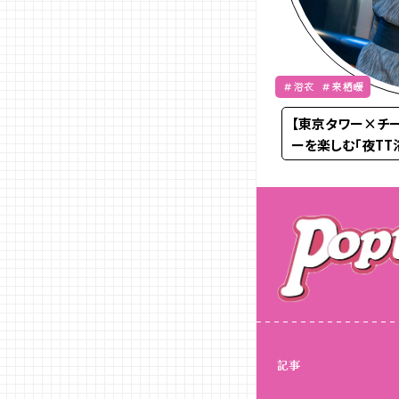
＃浴衣 ＃来栖暖
【東京タワー×チ
ーを楽しむ「夜TT
記事