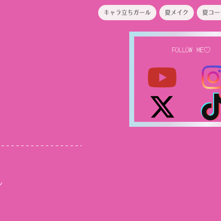
キャラ立ちガール
夏メイク
夏コー
FOLLOW ME♡
ル