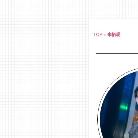
Skip
to
content
TOP
»
来栖暖