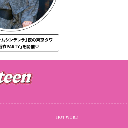
ームシンデレラ】夜の東京タワ
浴衣PARTY」を開催♡
HOT WORD