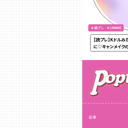
＃読プレ ＃CANMAKE
【読プレ】Kドル
に♡キャンメイク
記事