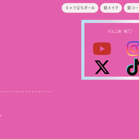
キャラ立ちガール
夏メイク
夏コー
FOLLOW ME♡
ル