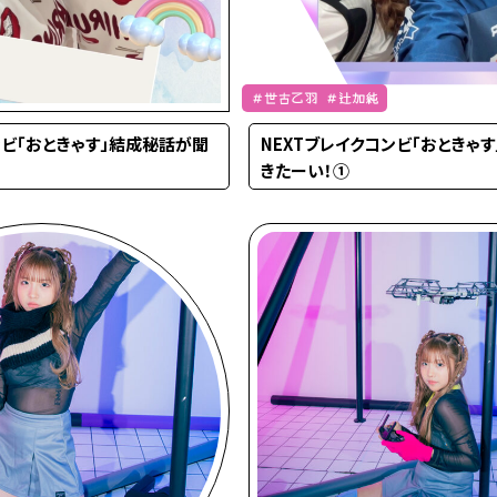
＃世古乙羽 ＃辻加純
ンビ「おときゃす」結成秘話が聞
NEXTブレイクコンビ「おときゃ
きたーい！①