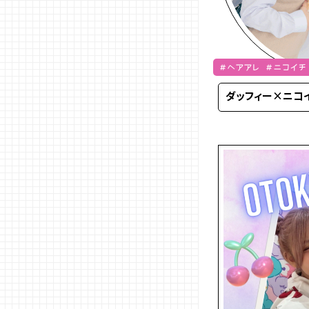
＃ヘアアレ ＃ニコイチ
純
ダッフィー×ニコ