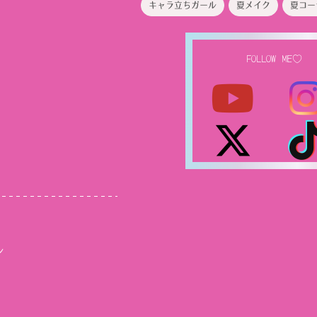
キャラ立ちガール
夏メイク
夏コー
FOLLOW ME♡
ル