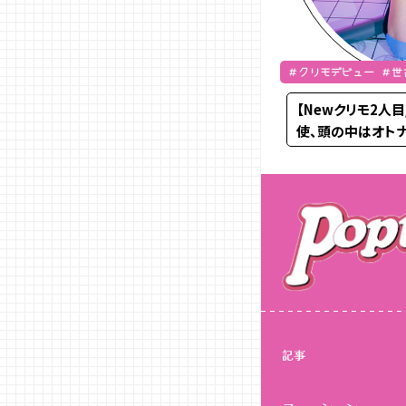
＃クリモデビュー ＃世
【Newクリモ2人
使、頭の中はオトナ
ペJK・おとぷる降
記事