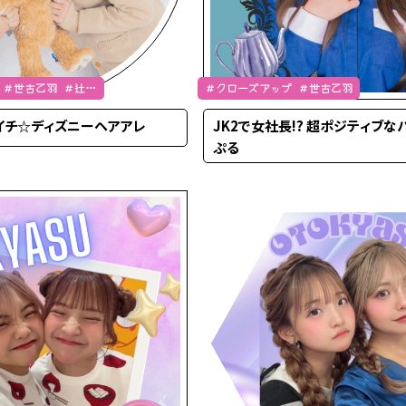
 ＃世古乙羽 ＃辻加
＃クローズアップ ＃世古乙羽
イチ☆ディズニーヘアアレ
JK2で女社長!? 超ポジティブな
ぷる