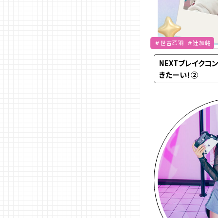
＃世古乙羽 ＃辻加純
NEXTブレイクコ
きたーい！②