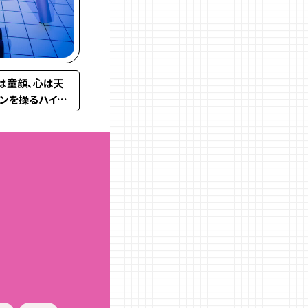
目は童顔、心は天
ーンを操るハイス