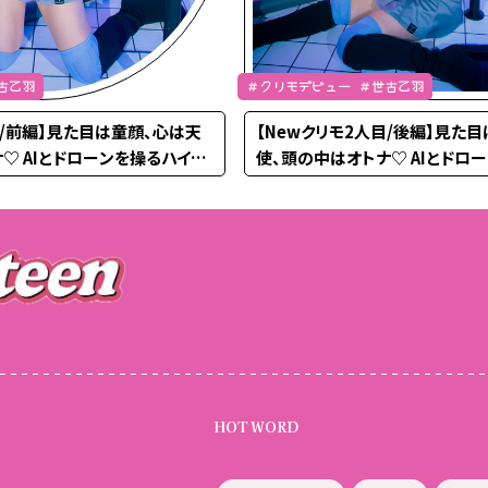
古乙羽
＃クリモデビュー ＃世古乙羽
目/前編】見た目は童顔、心は天
【Newクリモ2人目/後編】見た
♡ AIとドローンを操るハイス
使、頭の中はオトナ♡ AIとドロ
臨！
ペJK・おとぷる降臨！
HOT WORD