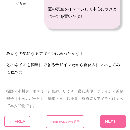
ゆちゅ
夏の夜空をイメージして中心にラメと
パーツを置いたよ♪
みんなの気になるデザインはあったかな？
どのネイルも簡単にできるデザインだから夏休みにマネしてみ
てね〜☆
撮影／小川健 モデル／辻加純、いぐさ、藤代実優 デザイン／近藤
彩子［企画カバー分］ 編集・文／原小夏 ※衣装＆アイテムはすべ
て本人私物です。
← PREV
NEXT →
Popteen2024年9月号