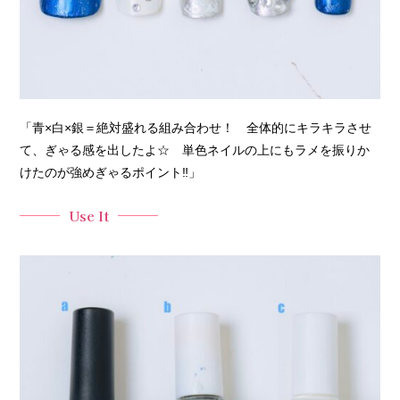
「青×白×銀＝絶対盛れる組み合わせ！ 全体的にキラキラさせ
て、ぎゃる感を出したよ☆ 単色ネイルの上にもラメを振りか
けたのが強めぎゃるポイント‼︎」
Use It