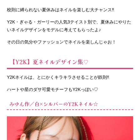
01. 【Y2K】夏ネ
校則に縛られない夏休みはネイルを楽しむ大チャンス‼︎
イルデザイン集
♡
Y2K・
ぎゃる・ガーリーの
人気3テイスト別で
、夏休みにやりた
− みゆん作
いネイルデザインをモデルに考えてもらったよ♪
／白×シルバ
ーのY2Kネ
その日の気分やファッションでネイルを楽しんじゃお！
イル☆
− ほかのモ
【Y2K】夏ネイルデザイン集♡
デルが考え
た【Y2K】
ネイルも紹
Y2Kネイルは、とにかくキラキラさせることが鉄則‼︎
介！
ハートや星のダサ可愛モチーフもY2Kっぽい♡
02. 【ぎゃる】夏
ネイルデザイン
みゆん作／白×シルバーのY2Kネイル☆
集♡
− きゃすみ
る作／
Summerな
強めぎゃる