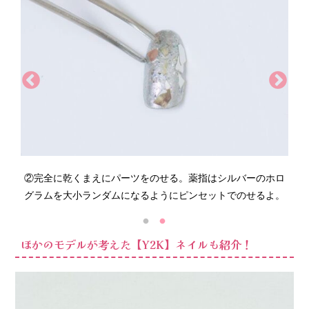
①
a
を親指・中指・小指、
b
を人差し指と薬指に塗る。2度塗
ホロ
②
りしたら、
b
の上から
c
を重ね塗りする。
よ。
グ
ほかのモデルが考えた【Y2K】ネイルも紹介！