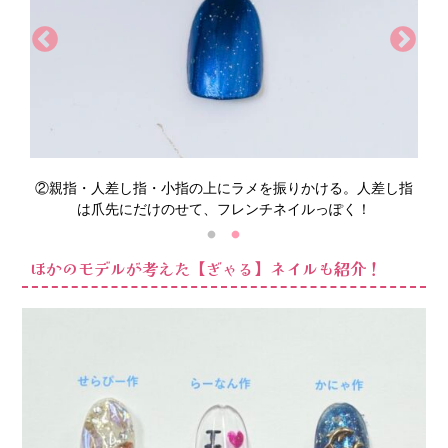
し指
①
a
を親指と小指、
b
を中指と薬指、
c
を人差し指に塗る。ム
②
ラにならないように2度塗りするよ。
ほかのモデルが考えた【ぎゃる】ネイルも紹介！