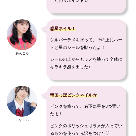
こだわりポイント☆
惑星ネイル！
シルバーラメを塗って、その上にハー
トと星のシールを貼ったよ！
あんころ
シールの上からもラメを塗って全体に
キラキラ感を出した♪
韓国っぽピンクネイル☆
ピンクを塗って、右下に星を3つ置い
たよ！
こなちぃ
ピンクのポリッシュはラメが入ってい
るものを使って光沢をつけた♡