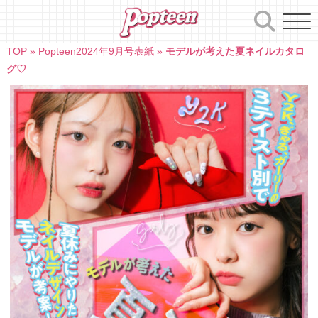
Skip
to
content
TOP
»
Popteen2024年9月号表紙
»
モデルが考えた夏ネイルカタロ
グ♡