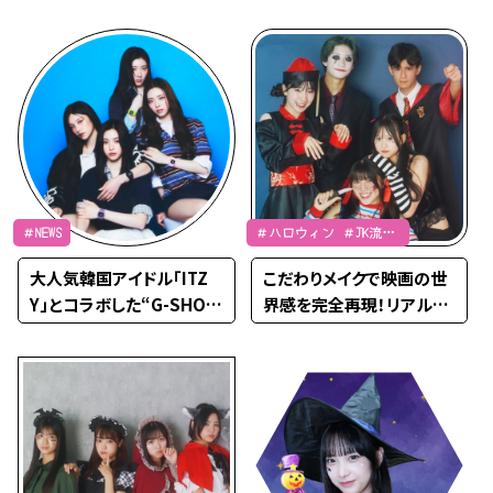
ーな肌見せでみんなの視
惑わせ小悪魔、アナタなら
線を集めたよ♡
どっち？
＃NEWS
＃ハロウィン ＃JK流行
通信 ＃SNAP
大人気韓国アイドル「ITZ
こだわりメイクで映画の世
Y」とコラボした“G-SHOC
界感を完全再現！リアルな
K”第2弾が可愛すぎる♡
コスプレでみんなを驚かせ
ちゃおう♡