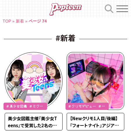
Skip
to
content
TOP
»
新着
»
ページ 74
#新着
＃美少女図鑑 ＃ミクチ
＃クリモデビュー ＃み
ャ ＃NEWS
つき
美少女図鑑主催『美少女T
【Newクリモ1人目/後編】
eens』で受賞した2名のJK
『フォートナイト』アジア大