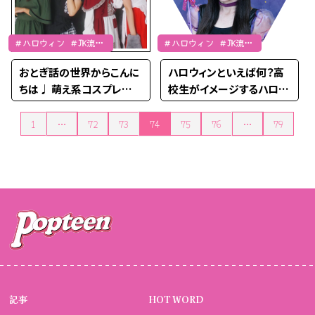
＃ハロウィン ＃JK流行
＃ハロウィン ＃JK流行
通信 ＃SNAP
通信
おとぎ話の世界からこんに
ハロウィンといえば何？高
ちは♩ 萌え系コスプレ×
校生がイメージするハロウ
あざとメイクで男のコも思
ィンを大調査！
わずメロメロに♡
1
…
72
73
74
75
76
…
79
投稿のページ送り
記事
HOT WORD