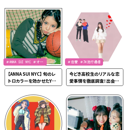
をクローズアップ！
会優勝のゲーマーJK・みー
たんがクリモに参戦
＃ANNA SUI NYC ＃オシ
＃恋愛 ＃JK流行通信
ャレ偏差値向上 ＃オン
【ANNA SUI NYC】 旬のレ
今どき高校生のリアルな恋
ラインショップ
トロカラーを効かせたY2K
愛事情を徹底調査！出会い
で、唯一無二のオシャレGI
のきっかけも紹介♡
RL♡