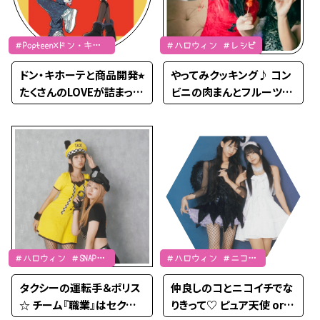
＃Popteen×ドン・キホ
＃ハロウィン ＃レシピ
ーテコラボ
ドン・キホーテと商品開発⭐︎
やってみクッキング♪ コン
たくさんのLOVEが詰まった
ビニの肉まんとフルーツで
可愛いシューズが誕生しま
中華なハロウィンレシピ
した！
＃ハロウィン ＃SNAP
＃ハロウィン ＃ニコイ
＃イベント
チ ＃SNAP ＃イベント
タクシーの運転手＆ポリス
仲良しのコとニコイチでな
☆ チーム『職業』はセクシ
りきって♡ ピュア天使 or