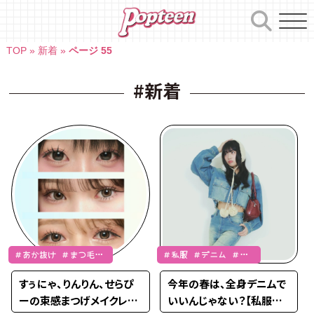
Skip
to
content
TOP
»
新着
»
ページ 55
#新着
＃あか抜け ＃まつ毛メ
＃私服 ＃デニム ＃
イク ＃涼海すう ＃土
SNAP
すぅにゃ、りんりん、せらぴ
今年の春は、全身デニムで
屋惺来 ＃相塲星音
ーの束感まつげメイクレシ
いいんじゃない？【私服デ