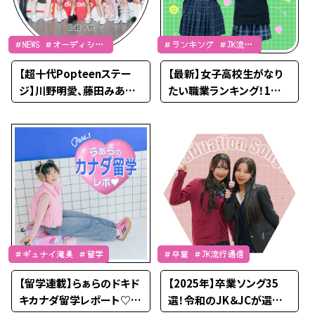
＃NEWS ＃オーディショ
＃ランキング ＃JK流行
ン ＃Popteen×ドン・キ
通信
【超十代Popteenステー
【最新】女子高校生がなり
ホーテコラボ
ジ】川野明愛、藤田みあ…
たい職業ランキング！1位
期待の新星5名がPoptee
は「美容関係」、2位は？
n専属モデルデビュー♡
＃ギュナイ滝美 ＃留学
＃卒業 ＃JK流行通信
【留学連載】らぁらのドキド
【2025年】卒業ソング35
キカナダ留学レポート♡P
選！令和のJK＆JCが選ぶ