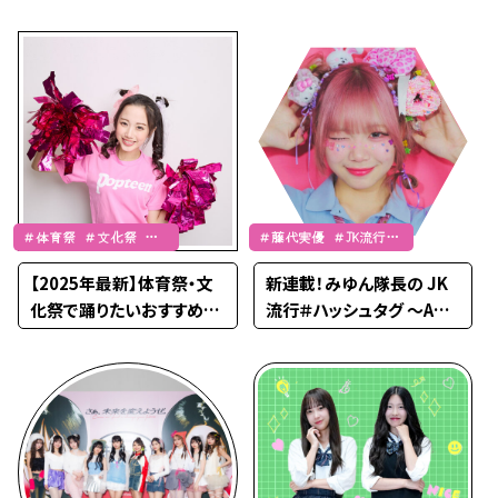
ピ
ニムSNAP①】
＃体育祭 ＃文化祭 ＃
＃藤代実優 ＃JK流行通
JK流行通信
信
【2025年最新】体育祭・文
新連載！みゆん隊長の JK
化祭で踊りたいおすすめダ
流行＃ハッシュタグ 〜APR
ンス曲60選
IL〜