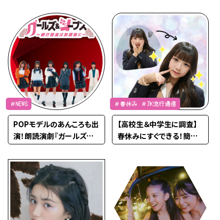
art.1
今どき曲を大発表
＃NEWS
＃春休み ＃JK流行通信
POPモデルのあんころも出
【高校生＆中学生に調査】
演！朗読演劇『ガールズ＆シ
春休みにすぐできる！簡単
ーブズ〜銀行強盗は放課
な垢抜け方法13選
後に〜』が5月30日（金）か
ら開演☆