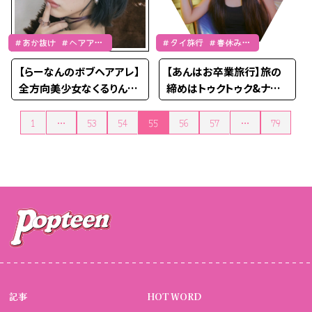
＃あか抜け ＃ヘアアレ
＃タイ旅行 ＃春休み
＃谷田ラナ
＃LJK
【らーなんのボブヘアアレ】
【あんはお卒業旅行】旅の
全方向美少女なくるりんぱ
締めはトゥクトゥク&ナイト
アレンジ
マーケットで思い出を撮り
まくる！
1
…
53
54
55
56
57
…
79
投稿のページ送り
記事
HOT WORD