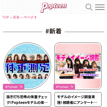
Skip
to
content
TOP
»
新着
»
ページ 3
#新着
＃Popteen TV
＃Popteen TV
抜き打ち恐怖の体重チェッ
モデルのイメージ調査実
ク！Popteenモデルの体重
施！視聴者にアンケートを