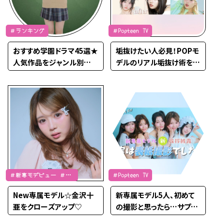
＃ランキング
＃Popteen TV
おすすめ学園ドラマ45選★
垢抜けたい人必見！POPモ
人気作品をジャンル別に
デルのリアル垢抜け術を大
紹介【2026年最新】
公開！！【PopteenTV】
＃新専モデビュー ＃金
＃Popteen TV
沢十亜
New専属モデル☆金沢十
新専属モデル5人、初めて
亜をクローズアップ♡
の撮影と思ったら…サプラ