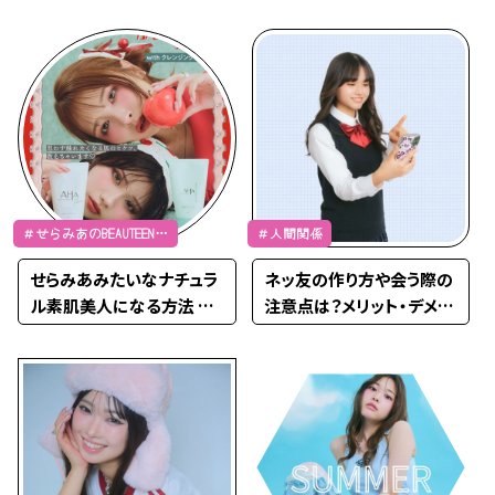
イズ表紙撮影でした！【Pop
teenTV】
＃せらみあのBEAUTEENS
＃人間関係
るーむ
せらみあみたいなナチュラ
ネッ友の作り方や会う際の
ル素肌美人になる方法 wi
注意点は？メリット・デメリ
th クレンジングリサーチ
ットも詳しく解説