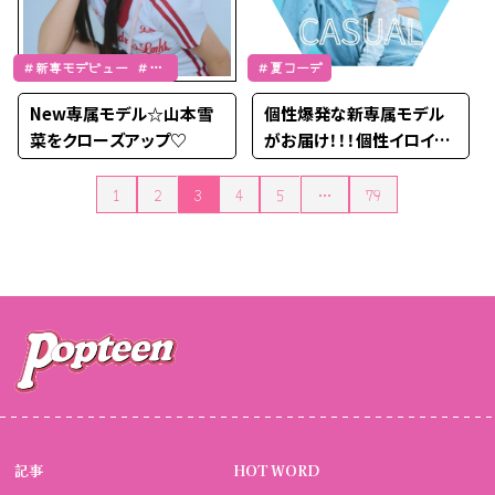
＃新専モデビュー ＃山
＃夏コーデ
本雪菜
New専属モデル☆山本雪
個性爆発な新専属モデル
菜をクローズアップ♡
がお届け！！！個性イロイロ
な夏カジュガーリーファッ
ション☆彡
1
2
3
4
5
…
79
投稿のページ送り
記事
HOT WORD