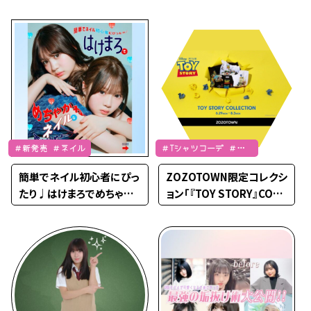
を大公開！【Popteen TV】
したら意外すぎる事実が発
覚…！？【PopteenTV】
＃新発売 ＃ネイル
＃Tシャツコーデ ＃夏
コーデ
簡単でネイル初心者にぴっ
ZOZOTOWN限定コレクシ
たり♩はけまろでめちゃか
ョン「『TOY STORY』COLL
わネイルな夏を始めよう♡
ECTION」販売中★☆★