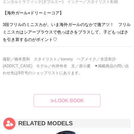
エンタルトラフィック(ダブルエー) インナー／スタイリスト私物
【海外ガール×ドリーミーコア】
3段フリルのミニスカが、いま海外ガールのなかで激アツ！ フリル
ミニスカはシアーブラウスで色っぽさをプラスして、子どもっぽさ
を引き算するのがポイント♡
撮影／橋本憲和 スタイリスト／tommy ヘアメイク／水流有沙
(ADDICT_CASE) モデル／向井怜衣
文／原小夏 ⚫︎掲載商品の問い合
わせ先は9月号のショップリストにあります。
≫LOOK BOOK
RELATED MODELS