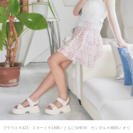
ブラウス￥423、スカート￥1499／ともにSHEIN サンダル￥8800／オリ