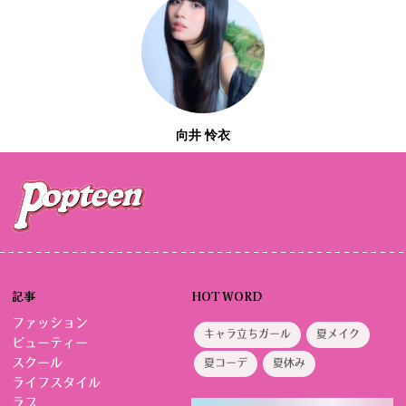
向井 怜衣
記事
HOT WORD
ファッション
キャラ立ちガール
夏メイク
ビューティー
スクール
夏コーデ
夏休み
ライフスタイル
ラブ