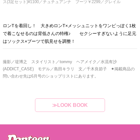
ス(3足セット)¥1100／チュチュアンナ ブーツ￥2299／グレイル
ロンTを着回し！ 大きめロンT×メッシュニットをワンピっぽく1枚
で着こなせるのは背低さんの特権♪ セクシーすぎないように足元
はソックス×ブーツで肌見せを調整！
撮影／堤博之 スタイリスト／tommy ヘアメイク／水流有沙
(ADDICT_CASE) モデル／島田キラリ
文／千木良節子 ⚫︎掲載商品の
問い合わせ先は6月号のショップリストにあります。
≫LOOK BOOK