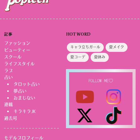
記事
HOT WORD
ファッション
キャラ立ちガール
夏メイク
ビューティー
スクール
夏コーデ
夏休み
ライフスタイル
ラブ
占い
FOLLOW ME♡
タロット占い
夢占い
おまじない
連載
キラキラJK
過去号
モデルプロフィール