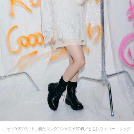
ニット￥3299、中に着たロングTシャツ￥2749／ともにウィゴー ソック