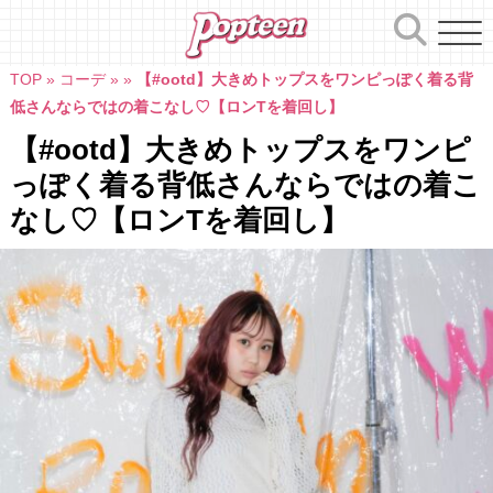
Skip
to
content
TOP
»
コーデ
»
»
【#ootd】大きめトップスをワンピっぽく着る背
低さんならではの着こなし♡【ロンTを着回し】
【#ootd】大きめトップスをワンピ
っぽく着る背低さんならではの着こ
なし♡【ロンTを着回し】