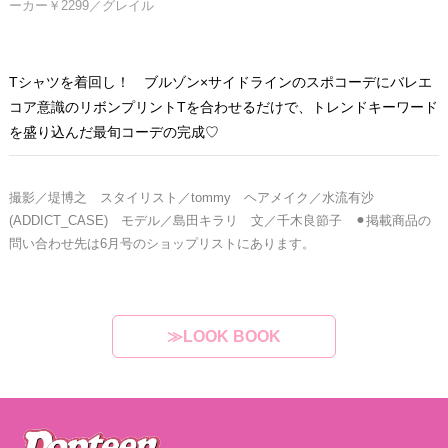
ーカー￥2299／グレイル
Tシャツを着回し！ ブルゾン×サイドラインのスポコーデにバレエ
コア意識のリボンプリントTを合わせるだけで、トレンドキーワード
を盛り込んだ最旬コーデの完成♡
撮影／堤博之 スタイリスト／tommy ヘアメイク／水流有沙
(ADDICT_CASE) モデル／島田キラリ
文／千木良節子 ⚫︎掲載商品の
問い合わせ先は6月号のショップリストにあります。
≫LOOK BOOK