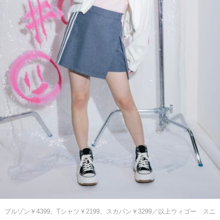
ブルゾン￥4399、Tシャツ￥2199、スカパン￥3299／以上ウィゴー スニ