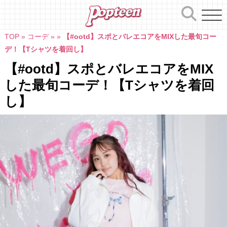
Skip
to
content
TOP
»
コーデ
»
»
【#ootd】スポとバレエコアをMIXした最旬コー
デ！【Tシャツを着回し】
【#ootd】スポとバレエコアをMIX
した最旬コーデ！【Tシャツを着回
し】