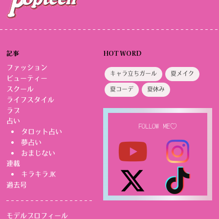
記事
HOT WORD
ファッション
キャラ立ちガール
夏メイク
ビューティー
スクール
夏コーデ
夏休み
ライフスタイル
ラブ
占い
FOLLOW ME♡
タロット占い
夢占い
おまじない
連載
キラキラJK
過去号
モデルプロフィール