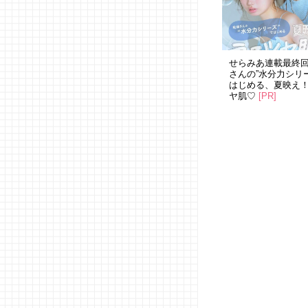
せらみあ連載最終
さんの”水分力シリ
はじめる、夏映え
ヤ肌♡
[PR]