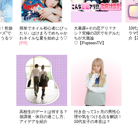
回！乾燥
簡単でネイル初心者にぴっ
大暴露⭐︎その恋アリ？ナ
10
ーズ”で
たり♩はけまろでめちゃか
シ？究極の2択でモデルた
ラマ
！うるツ
わネイルな夏を始めよう♡
ちが大激論
介【
[PR]
♡【PopteenTV】
高校生のデートは何する？
付き合って1ヶ月の男性心
放課後・休日の過ごし方、
理や気をつける点を解説！
アイデアを紹介
10代女子の本音は？