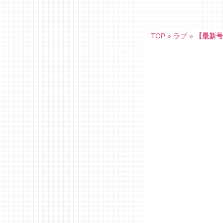
Skip
to
content
TOP
»
ラブ
»
【最新号】