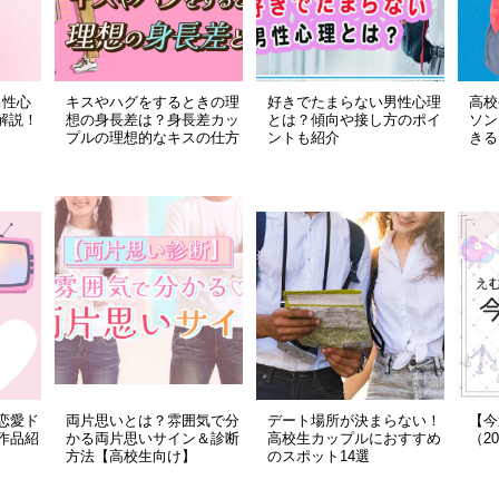
男性心
キスやハグをするときの理
好きでたまらない男性心理
高校
解説！
想の身長差は？身長差カッ
とは？傾向や接し方のポイ
ソン
プルの理想的なキスの仕方
ントも紹介
きる
恋愛ド
両片思いとは？雰囲気で分
デート場所が決まらない！
【今
作品紹
かる両片思いサイン＆診断
高校生カップルにおすすめ
（2
方法【高校生向け】
のスポット14選