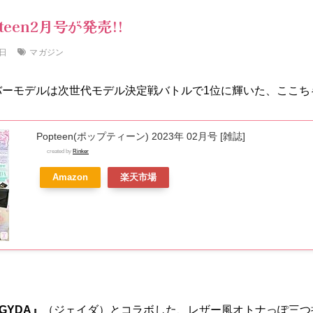
een2月号が発売!!
マガジン
4日
のカバーモデルは次世代モデル決定戦バトルで1位に輝いた、ここち
Popteen(ポップティーン) 2023年 02月号 [雑誌]
created by
Rinker
Amazon
楽天市場
GYDA』
（ジェイダ）とコラボした、レザー風オトナっぽ三つ折