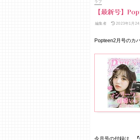
ラブ
【最新号】Popt
編集者
2023年1月2
Popteen2月号
今月号の付録は、
『