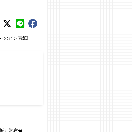
ゃのピン表紙‼︎
り財布❤️