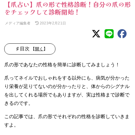
【爪占い】爪の形で性格診断！自分の爪の形
をチェックして診断開始！
メディア編集者
2023年2月21日
♯ 目次
【
開く
】
01. あなたの爪の
爪の形であなたの性格を簡単に診断してみましょう！
形はどれ？
02. 爪の形で性格
爪ってネイルでおしゃれをする以外にも、病気が分かった
診断しよう
り栄養が足りてないのが分かったりと、体からのシグナル
− ①縦長の
を出してくれる場所でもありますが、実は性格まで診断で
爪
きるのです。
− ②横長の
爪
この記事では、爪の形でそれぞれの性格を診断していきま
− ③丸い爪
すよ。
− ④⑧縦
長・卵型の