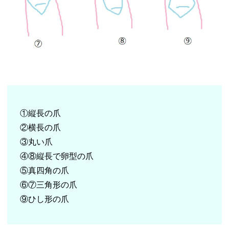
①縦長の爪
②横長の爪
③丸い爪
④⑧縦長で卵型の爪
⑤真四角の爪
⑥⑦三角形の爪
⑨ひし形の爪