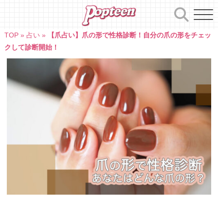
Skip
to
content
TOP
»
占い
»
【爪占い】爪の形で性格診断！自分の爪の形をチェッ
クして診断開始！