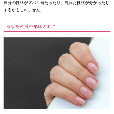
自分の性格がズバリ当たったり、隠れた性格が分かったり
爪
するかもしれません。
− ⑤真四角
の爪
− ⑥⑦三角
あなたの爪の形はどれ？
形の爪
− ⑨ひし形
の爪
03. 爪の形も性格
もさまざま！友
達や家族の爪を
見てみんなで性
格診断してみよ
う