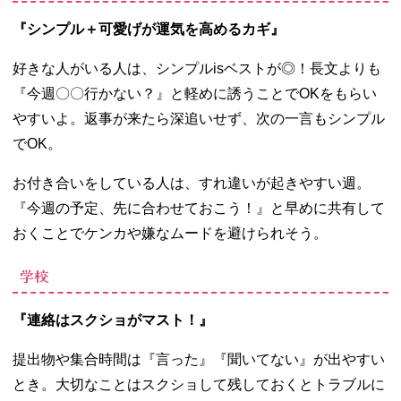
『シンプル＋可愛げが運気を高めるカギ』
好きな人がいる人は、シンプル
is
ベストが◎！長文よりも
『今週〇〇行かない？』と軽めに誘うことで
OK
をもらい
やすいよ。返事が来たら深追いせず、次の一言もシンプル
で
OK
。
お付き合いをしている人は、すれ違いが起きやすい週。
『今週の予定、先に合わせておこう！』と早めに共有して
おくことでケンカや嫌なムードを避けられそう。
学校
『連絡はスクショがマスト！』
提出物や集合時間は『言った』『聞いてない』が出やすい
とき。大切なことはスクショして残しておくとトラブルに