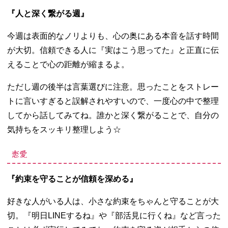
『人と深く繋がる週』
今週は表面的なノリよりも、心の奥にある本音を話す時間
が大切。信頼できる人に『実はこう思ってた』と正直に伝
えることで心の距離が縮まるよ。
ただし週の後半は言葉選びに注意。思ったことをストレー
トに言いすぎると誤解されやすいので、一度心の中で整理
してから話してみてね。誰かと深く繋がることで、自分の
気持ちをスッキリ整理しよう☆
恋愛
『約束を守ることが信頼を深める』
好きな人がいる人は、小さな約束をちゃんと守ることが大
切。『明日
LINE
するね』や『部活見に行くね』など言った