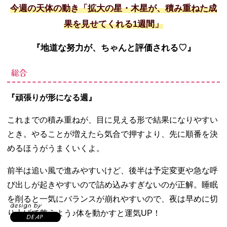
今週の天体の動き「拡大の星・木星が、積み重ねた成
果を見せてくれる
1
週間」
『地道な努力が、ちゃんと評価される
♡
』
総合
『頑張りが形になる週』
これまでの積み重ねが、目に見える形で結果になりやすい
とき。やることが増えたら気合で押すより、先に順番を決
めるほうがうまくいくよ。
前半は追い風で進みやすいけど、後半は予定変更や急な呼
び出しが起きやすいので詰め込みすぎないのが正解。睡眠
を削ると一気にバランスが崩れやすいので、夜は早めに切
り上げて整えよう♪体を動かすと運気
UP
！