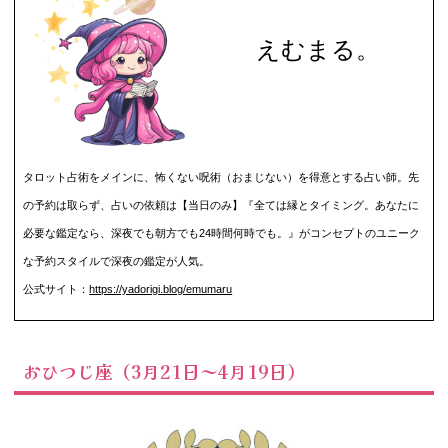
えむまる。
タロット占術をメインに、怖くない呪術（おまじない）を得意とする占い師。先
の予約は取らず、占いの依頼は【当日のみ】『全ては縁とタイミング。あなたに
必要な鑑定なら、深夜でも朝方でも24時間何時でも。』がコンセプトのユニーク
な予約スタイルで深夜の鑑定が人気。
公式サイト：
https://yadorigi.blog/emumaru
おひつじ座（3月21日～4月19日）