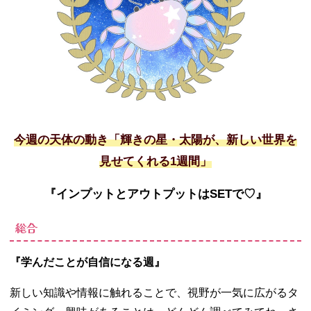
今週の天体の動き「輝きの星・太陽が、新しい世界を
見せてくれる
1
週間」
『インプットとアウトプットは
SET
で
♡
』
総合
『学んだことが自信になる週』
新しい知識や情報に触れることで、視野が一気に広がるタ