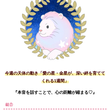
今週の天体の動き「愛の星・金星が、深い絆を育てて
くれる
1
週間」
『本音を話すことで、心の距離が縮まる
♡
』
総合