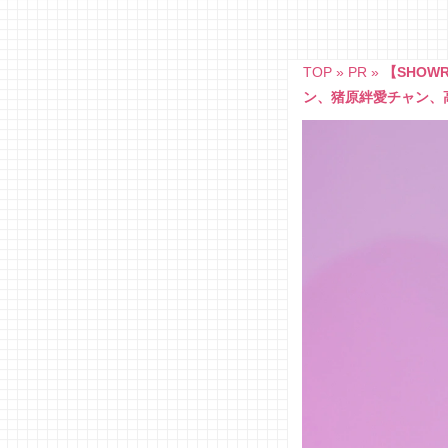
Skip
to
content
TOP
»
PR
»
【SHOW
ン、猪原絆愛チャン、