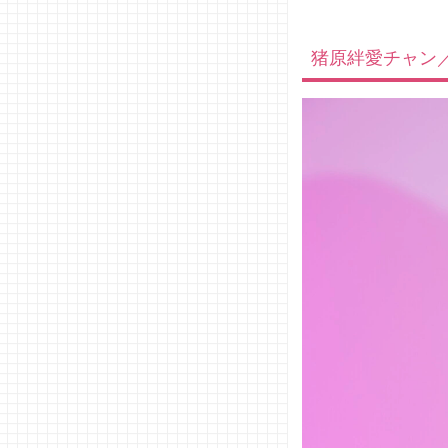
猪原絆愛チャン／い