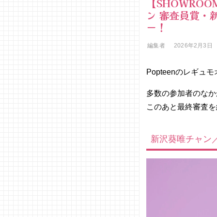
【SHOWROO
ン 審査員賞・
ー！
編集者
2026年2月3日
Popteenのレギ
多数の参加者のなか
このあと最終審査を
新沢葵唯チャン／