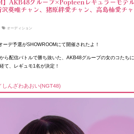
M】AKB48グループ×Popteenレギュラーモ
新沢葵唯チャン、猪原絆愛チャン、高島柚愛チ
オーディション
ュモオーデ予選がSHOWROOMにて開催されたよ！
から配信バトルで勝ち抜いた、AKB48グループの女のコた
経て、レギュモ1名が決定！
しんざわあおい(NGT48)