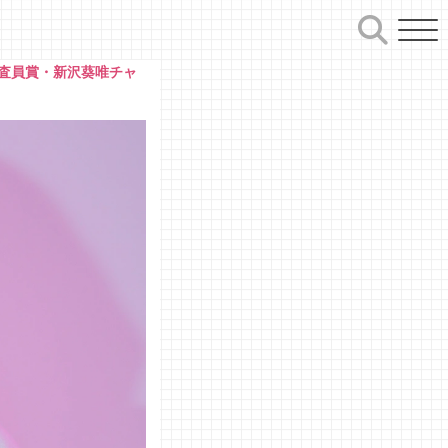
 審査員賞・新沢葵唯チャ